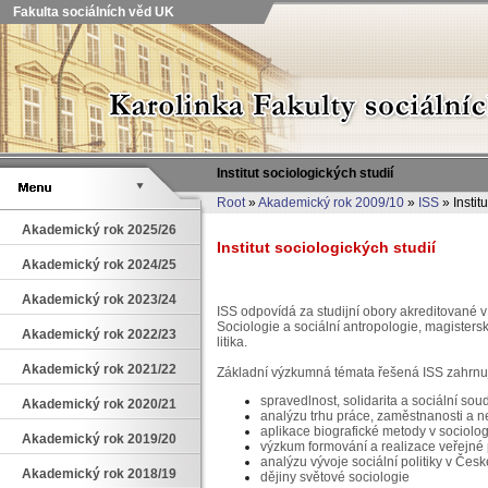
Fakulta sociálních věd UK
Institut sociologických studií
Root
»
Akademický rok 2009/10
»
ISS
» Instit
Akademický rok 2025/26
Institut sociologických studií
Akademický rok 2024/25
Akademický rok 2023/24
ISS odpovídá za studijní obory akreditované 
Sociologie a sociální antropologie, magis­ter­
Akademický rok 2022/23
litika.
Akademický rok 2021/22
Základní výzkumná témata řešená ISS zahrnuj
spravedlnost, solidarita a sociální sou
Akademický rok 2020/21
analýzu trhu práce, zaměstnanosti a 
aplikace biografické metody v sociolog
Akademický rok 2019/20
výzkum formování a realizace veřejné p
analýzu vývoje sociální politiky v Če
Akademický rok 2018/19
dějiny světové sociologie