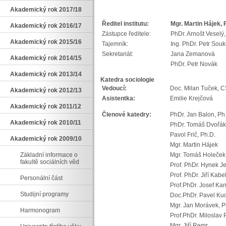
Akademický rok 2017/18
Ředitel institutu:
Mgr. Martin Hájek, 
Akademický rok 2016/17
Zástupce ředitele:
PhDr. Arnošt Veselý,
Akademický rok 2015/16
Tajemník:
Ing. PhDr. Pe
Sekretariát:
Jana Zema
Akademický rok 2014/15
PhDr. Petr Novák
Akademický rok 2013/14
Katedra sociologie
Vedoucí:
Doc. Milan Tuček,
Akademický rok 2012/13
Asistentka:
Emilie Krejčová
Akademický rok 2011/12
Členové katedry:
PhDr. Jan Balon, Ph
Akademický rok 2010/11
PhDr. Tomáš Dvořák
Pavol Frič, Ph.D.
Akademický rok 2009/10
Mgr. Martin Hájek
Základní informace o
Mgr. Tomáš Holeč
fakultě sociálních věd
Prof. PhDr. Hynek J
Prof. PhDr. Jiří Kabe
Personální část
Prof.PhDr. Josef Kan
Studijní programy
Doc.PhDr. Pavel Kuc
Mgr. Jan Morávek, P
Harmonogram
Prof.PhDr. Miloslav 
Mgr. Jiří Remr