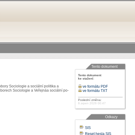
Tento dokument
Tento dokument
ke stažení:
obory Sociologie a sociální politika a
ve formátu PDF
 oborech Sociologie a Veřejnáa sociální po­
ve formátu TXT
Poslední změna:
6.srpen 2026 00:47
Odkazy
SIS
Reset hesla SIS