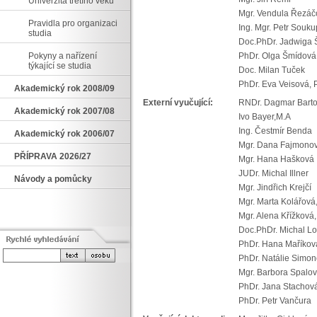
Univerzita třetího věku
Mgr. Vendula Řez
Pravidla pro organizaci
Ing. Mgr. Petr Souku
studia
Doc.PhDr. Jadwig
Pokyny a nařízení
PhDr. Olga Šmídová
týkající se studia
Doc. Milan Tuček
PhDr. Eva Veisová, 
Akademický rok 2008/09
Externí vyučující:
RNDr. Dagmar Bart
Akademický rok 2007/08
Ivo Bayer,M.A
Ing. Čestmír Benda
Akademický rok 2006/07
Mgr. Dana Fajmon
PŘÍPRAVA 2026/27
Mgr. Hana Hašk
JUDr. Michal Illner
Návody a pomůcky
Mgr. Jindřich Krejčí
Mgr. Marta Kolářová
Mgr. Alena Křížková,
Doc.PhDr. Michal Lo
PhDr. Hana Maříkov
PhDr. Natálie Sim
Mgr. Barbora Spalov
PhDr. Jana Stachová
PhDr. Petr Vančura