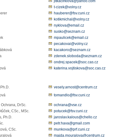
jitkacirklova@yahoo.com
t-cizek@volny.cz
uberer
hauberer@fsv.cuni.cz
k
kotikmichal@volny.cz
ová
nyklova@email.cz
susko@seznam.cz
íček
mpaulicek@email.cz
pecakovai@volny.cz
rábková
kacakoro@seznam.cz
a
zdenek.sloboda@seznam.cz
ondrej.spacek@soc.cas.cz
ková
katerina.vojtiskova@soc.cas.cz
 Ph.D.
vesely.arnost@centrum.cz
ová
tomandlo@fsv.cuni.cz
k Ochrana, DrSc.
ochrana@vse.cz
otůček, CSc., MSc.
potucek@fsv.cuni.cz
s, Ph.D.
jaroslav.kalous@chello.cz
 CSc.
petr.hava@gmail.com
ková, CSc.
munkova@prf.cuni.cz
uralová
majda.mouralova@centrum.cz