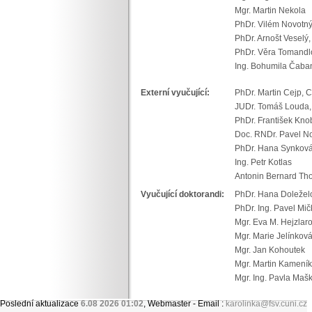
Mgr. Martin Nekol
PhDr. Vilém Novot
PhDr. Arnošt Veselý,
PhDr. Věra Toman
Ing. Bohumila Čaba
Externí vyučující:
PhDr. Martin Cejp,
JUDr. Tomáš Louda,
PhDr. František K
Doc. RNDr. Pavel N
PhDr. Hana Synkov
Ing. Petr Kotlas
Antonin Bernard T
Vyučující doktorandi:
PhDr. Hana Doležel
PhDr. Ing. Pavel 
Mgr. Eva M. Hejzl
Mgr. Marie Jelínkov
Mgr. Jan Kohoutek
Mgr. Martin Kam
Mgr. Ing. Pavla Maš
Poslední aktualizace
6.08 2026 01:02
, Webmaster - Email :
karolinka@fsv.cuni.cz