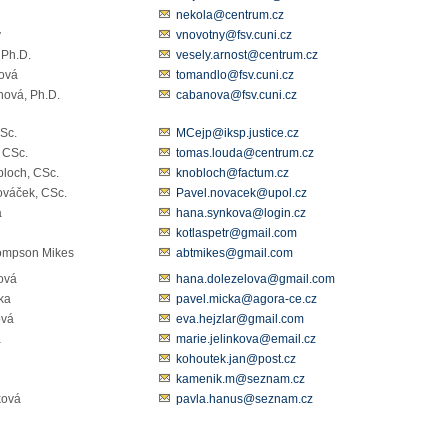
a
nekola@centrum.cz
ný
vnovotny@fsv.cuni.cz
 Ph.D.
vesely.arnost@centrum.cz
dlová
tomandlo@fsv.cuni.cz
nová, Ph.D.
cabanova@fsv.cuni.cz
 CSc.
MCejp@iksp.justice.cz
 CSc.
tomas.louda@centrum.cz
nobloch, CSc.
knobloch@factum.cz
ováček, CSc.
Pavel.novacek@upol.cz
á
hana.synkova@login.cz
kotlaspetr@gmail.com
hompson Mikes
abtmikes@gmail.com
ová
hana.dolezelova@gmail.com
Mička
pavel.micka@agora-ce.cz
arová
eva.hejzlar@gmail.com
á
marie.jelinkova@email.cz
kohoutek.jan@post.cz
eník
kamenik.m@seznam.cz
ková
pavla.hanus@seznam.cz