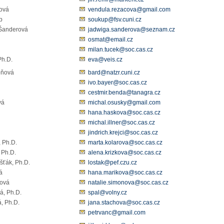
áčová
vendula.rezacova@gmail.com
p
soukup@fsv.cuni.cz
a Šanderová
jadwiga.sanderova@seznam.cz
osmat@email.cz
milan.tucek@soc.cas.cz
Ph.D.
eva@veis.cz
oňová
bard@natzr.cuni.cz
ivo.bayer@soc.cas.cz
cestmir.benda@tanagra.cz
ová
michal.osusky@gmail.com
ová
hana.haskova@soc.cas.cz
michal.illner@soc.cas.cz
jindrich.krejci@soc.cas.cz
, Ph.D.
marta.kolarova@soc.cas.cz
 Ph.D.
alena.krizkova@soc.cas.cz
šťák, Ph.D.
lostak@pef.czu.cz
á
hana.marikova@soc.cas.cz
onová
natalie.simonova@soc.cas.cz
á, Ph.D.
spal@volny.cz
, Ph.D.
jana.stachova@soc.cas.cz
petrvanc@gmail.com