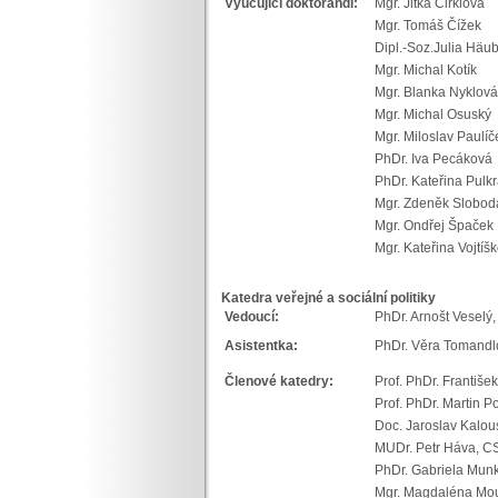
Vyučující doktorandi:
Mgr. Jitka Cirklová
Mgr. Tomáš Čížek
Dipl.-Soz.Julia Hä
Mgr. Michal Kotí
Mgr. Blanka Nykl
Mgr. Michal Osuský
Mgr. Miloslav Paul
PhDr. Iva Pecáková
PhDr. Kateřina Pulk
Mgr. Zdeněk Slobod
Mgr. Ondřej Špaček
Mgr. Kateřina Vojtíš
Katedra veřejné a sociální politiky
Vedoucí:
PhDr. Arnošt Veselý,
Asistentka:
PhDr. Věra Tomandl
Členové katedry:
Prof. PhDr. Františe
Prof. PhDr. Martin P
Doc. Jaroslav Kalou
MUDr. Petr Háva,
PhDr. Gabriela Mun
Mgr. Magdaléna Mo