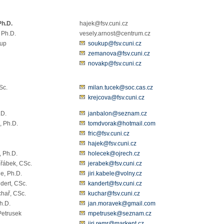
Ph.D.
hajek@fsv.cuni.cz
 Ph.D.
vesely.arnost@centrum.cz
tr Soukup
soukup@fsv.cuni.cz
nová
zemanova@fsv.cuni.cz
novakp@fsv.cuni.cz
 CSc.
milan.tucek@soc.cas.cz
krejcova@fsv.cuni.cz
.D.
janbalon@seznam.cz
, Ph.D.
tomdvorak@hotmail.com
fric@fsv.cuni.cz
hajek@fsv.cuni.cz
ek, Ph.D.
holecek@ojrech.cz
eřábek, CSc.
jerabek@fsv.cuni.cz
le, Ph.D.
jiri.kabele@volny.cz
dert, CSc.
kandert@fsv.cuni.cz
hař, CSc.
kuchar@fsv.cuni.cz
h.D.
jan.moravek@gmail.com
Petrusek
mpetrusek@seznam.cz
jiri.remr@markent.cz