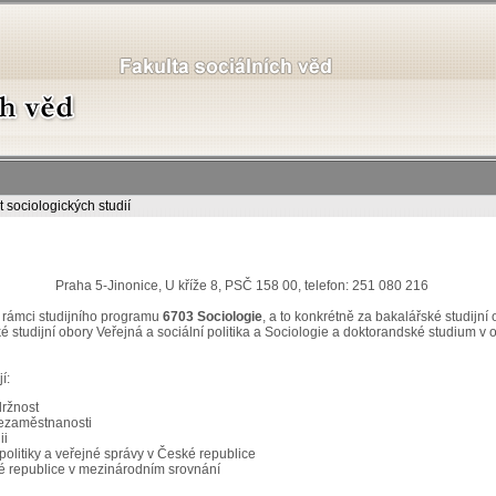
ut sociologických studií
Praha 5-Jinonice, U kříže 8, PSČ 158 00, telefon: 251 080 216
v rámci studijního programu
6703 Socio­logie
, a to konkrétně za bakalářské studijní 
ské studijní obory Veřejná a sociální poli­tika a Sociologie a doktorandské studium v
í:
držnost
nezaměstnanosti
ii
olitiky a veřejné správy v České republice
ské republice v mezinárodním srovnání