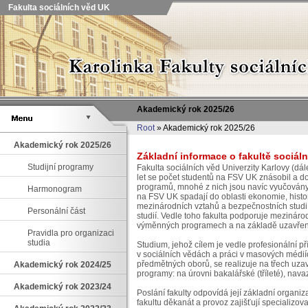
Fakulta sociálních věd UK
Akademický rok 2025/26
Root
» Akademický rok 2025/26
Akademický rok 2025/26
Základní informace o fakultě sociál
Studijní programy
Fakulta sociálních věd Univerzity Karlovy (dá
let se počet studentů na FSV UK znásobil a d
programů, mnohé z nich jsou navíc vyučovány v
Harmonogram
na FSV UK spadají do oblasti ekonomie, histori
mezinárodních vztahů a bezpečnostních studií,
Personální část
studií. Vedle toho fakulta podporuje mezinár
výměnných programech a na základě uzavřen
Pravidla pro organizaci
studia
Studium, jehož cílem je vedle profesionální p
v sociálních vědách a práci v masových médiíc
předmětných oborů, se realizuje na třech uza
Akademický rok 2024/25
programy: na úrovni bakalářské (tříleté), nava
Akademický rok 2023/24
Poslání fakulty odpovídá její základní organiz
fakultu děkanát a provoz zajišťují specializova