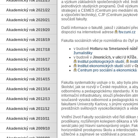
Akademický rok 2022/23
a výzkum základních společenských věd. Institu
jednotlivých studijních programů. Dvě výzku
Akademický rok 2021/22
strategie) a CEMES (Centrum pro mediální stu
a výpočetní techniky), CJP (Centrum jazykové
součástí fakulty.
Akademický rok 2020/21
Další informace o fakultě, jakož i základní před
Akademický rok 2019/20
dispozici na internetové adrese
fsv.cuni.cz
Akademický rok 2018/19
Fakulta sociálních věd je rozmístěna do čtyř pr
v budově
Hollaru na Smetanově nábř
Akademický rok 2017/18
žurnalistiky
v budově v
Jinonicích, v ulici U Kříže
Akademický rok 2016/17
Institut politologických studií
,
Insti
Institut ekonomických studií
sídlí v
Op
Akademický rok 2015/16
Centrum pro sociální a ekonomická
Akademický rok 2014/15
Fakulta systematicky usiluje o to, aby byla 
školství, jak se rozvíjí v České republice, a 
Akademický rok 2013/14
odbornému a pedagogickému standardu. K tomu
informační infrastruktury, slouží především a
Akademický rok 2012/13
současně vysoká odbornost a pedagogická nár
fakultami Univerzity Karlovy, s jinými vysoký
prestižních světových vysokoškolských a věde
Akademický rok 2011/12
Vnitřní život Fakulty sociálních věd řídí děk
Akademický rok 2010/11
proděkany, rozšířeným kolegiem děkana a Vě
senát jako její hlavní samosprávný orgán. Fa
Akademický rok 2009/10
horizontálně prostupnou školu a interdisciplin
užitečné a zajímavé se vzdělávat a pracovat.