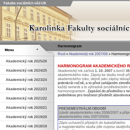
Fakulta sociálních věd UK
Harmonogram
Root
»
Akademický rok 2007/08
» Harmonog
Akademický rok 2025/26
HARMONOGRAM AKADEMICKÉHO RO
Akademický rok 2024/25
Akademický rok začíná
1. 10. 2007
a končí
30
akademického roku. Zápisy ke studiu nově př
akademického roku, stejně jako zápisy stávají
Akademický rok 2023/24
jedenkrát ročně, a to před zahájením zimní
každý semestr a to výhradně prostřednictvím
Akademický rok 2022/23
harmonogramem..
Zapsání do předmětu v 
podmínkou pro možnost předmět absolvova
Akademický rok 2021/22
Akademický rok 2020/21
PRESEMESTRÁLNÍ OBDOBÍ
(závěr akademického roku 2006/2007 a příp
akademického roku 2007/2008)
Akademický rok 2019/20
Zápis uchazečů přijatých do bakalářského
Akademický rok 2018/19
a magisterského studia (dle rozpisu studijníh