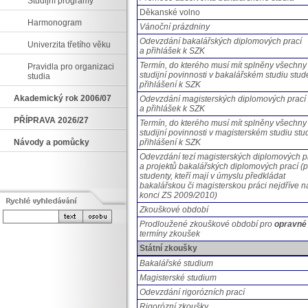
Studijní programy
Děkanské volno
Harmonogram
Vánoční prázdniny
Odevzdání bakalářských diplomových prací
Univerzita třetího věku
a přihlášek k SZK
Termín, do kterého musí mít splněny všechny
Pravidla pro organizaci
studijní povinnosti v bakalářském studiu stud
studia
přihlášení k SZK
Akademický rok 2006/07
Odevzdání magisterských diplomových prací
a přihlášek k SZK
PŘÍPRAVA 2026/27
Termín, do kterého musí mít splněny všechny
studijní povinnosti v magisterském studiu stu
Návody a pomůcky
přihlášení k SZK
Odevzdání tezí magisterských diplomových p
a projektů bakalářských diplomových prací (p
studenty, kteří mají v úmyslu předkládat
bakalářskou či magisterskou práci nejdříve n
konci ZS 2009/2010)
Zkouškové období
Prodloužené zkouškové období pro
opravné
termíny zkoušek
Státní zkoušky
Bakalářské studium
Magisterské studium
Odevzdání rigorózních prací
Rigorózní zkoušky