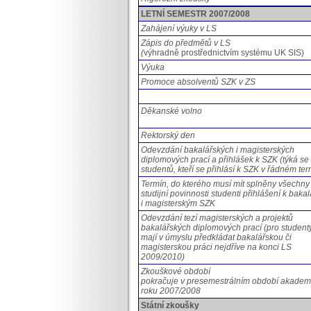
LETNÍ SEMESTR 2007/2008
Zahájení výuky v LS
Zápis do předmětů v LS
(
výhradně prostřednictvím systému UK SIS)
Výuka
Promoce absolventů SZK v ZS
Děkanské volno
Rektorský den
Odevzdání bakalářských i magisterských
diplomových prací a přihlášek k SZK (týká se
studentů, kteří se přihlásí k SZK v řádném te
Termín, do kterého musí mít splněny všechny
studijní povinnosti studenti přihlášení k baka
i magisterským SZK
Odevzdání tezí magisterských a projektů
bakalářských diplomových prací (pro studenty,
mají v úmyslu předkládat bakalářskou či
magisterskou práci nejdříve na konci LS
2009/2010)
Zkouškové období
pokračuje v presemestrálním období akade
roku 2007/2008
Státní zkoušky