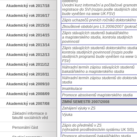
oddělení)
Úvodní kurz informační a počítačové gramotno
Akademický rok 2017/18
registrace do SVI (rozpis podle studijních ob
bude vyvěšen na www UK FSV)
Akademický rok 2016/17
Zápis uchazečů prvních ročníků doktorského 
Akademický rok 2015/16
Zkouškové období pro LS 2006/2007 (pokrač
Zápis stávajících studentů bakalářského
Akademický rok 2014/15
a magisterského studia, kontrola studijních
povinností
Akademický rok 2013/14
Zápis stávajících studentů doktorského studia
kontrola studijních povinností
(rozpis podle
Akademický rok 2012/13
studijních programů bude vyvěšen na www 
FSV)
Akademický rok 2011/12
Náhradní termín zápisu stávajících studentů
bakalářského a magisterského studia
Akademický rok 2010/11
Náhradní termín zápisu studentů do doktors
studia
Akademický rok 2009/10
Imatrikulace
Akademický rok 2008/09
Promoce absolventů magisterského studia
ZIMNÍ SEMESTR 2007/2008
Akademický rok 2007/08
Zahájení výuky v ZS
Základní informace o
Výuka
fakultě sociálních věd
Zápis do předmětů v ZS
Personální část
(
výhradně prostřednictvím systému UK SIS)
Promoce absolventů bakalářského studia