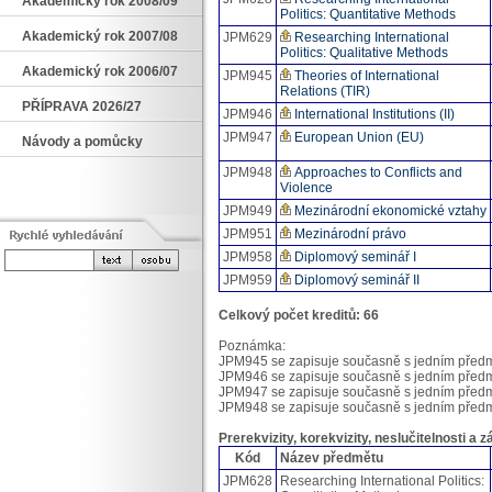
Akademický rok 2008/09
Politics: Quantitative Methods
Akademický rok 2007/08
JPM629
Researching International
Politics: Qualitative Methods
Akademický rok 2006/07
JPM945
Theories of International
Relations (TIR)
PŘÍPRAVA 2026/27
JPM946
International Institutions (II)
JPM947
European Union (EU)
Návody a pomůcky
JPM948
Approaches to Conflicts and
Violence
JPM949
Mezinárodní ekonomické vztahy
JPM951
Mezinárodní právo
JPM958
Diplomový seminář I
JPM959
Diplomový seminář II
Celkový počet kreditů: 66
Poznámka:
JPM945 se zapisuje současně s jedním před
JPM946 se zapisuje současně s jedním před
JPM947 se zapisuje současně s jedním před
JPM948 se zapisuje současně s jedním před
Prerekvizity, korekvizity, neslučitelnosti a 
Kód
Název předmětu
JPM628
Researching International Politics: