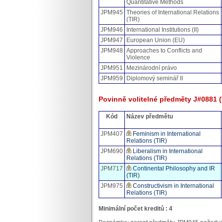
Quantitative Methods
JPM945
Theories of International Relations
(TIR)
JPM946
International Institutions (II)
JPM947
European Union (EU)
JPM948
Approaches to Conflicts and
Violence
JPM951
Mezinárodní právo
JPM959
Diplomový seminář II
Povinně volitelné předměty J#0881 (T
Kód
Název předmětu
JPM407
Feminism in International
Relations (TIR)
JPM690
Liberalism in International
Relations (TIR)
JPM717
Continental Philosophy and IR
(TIR)
JPM975
Constructivism in International
Relations (TIR)
Minimální počet kreditů : 4