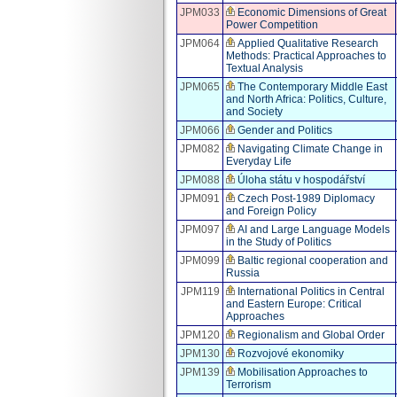
JPM033
Economic Dimensions of Great
Power Competition
JPM064
Applied Qualitative Research
Methods: Practical Approaches to
Textual Analysis
JPM065
The Contemporary Middle East
and North Africa: Politics, Culture,
and Society
JPM066
Gender and Politics
JPM082
Navigating Climate Change in
Everyday Life
JPM088
Úloha státu v hospodářství
JPM091
Czech Post-1989 Diplomacy
and Foreign Policy
JPM097
AI and Large Language Models
in the Study of Politics
JPM099
Baltic regional cooperation and
Russia
JPM119
International Politics in Central
and Eastern Europe: Critical
Approaches
JPM120
Regionalism and Global Order
JPM130
Rozvojové ekonomiky
JPM139
Mobilisation Approaches to
Terrorism