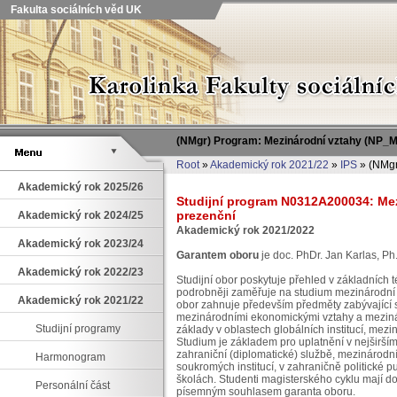
Fakulta sociálních věd UK
(NMgr) Program: Mezinárodní vztahy (NP_
Root
»
Akademický rok 2021/22
»
IPS
» (NMgr
Akademický rok 2025/26
Studijní program N0312A200034: Mezi
prezenční
Akademický rok 2024/25
Akademický rok 2021/2022
Akademický rok 2023/24
Garantem oboru
je doc. PhDr. Jan Karlas, Ph.
Akademický rok 2022/23
Studijní obor poskytuje přehled v základních
podrobněji zaměřuje na studium mezinárodní spo
Akademický rok 2021/22
obor zahnuje především předměty zabývající s
mezinárodními ekonomickými vztahy a mezinár
Studijní programy
základy v oblastech globálních institucí, mez
Studium je základem pro uplatnění v nejširší
zahraniční (diplomatické) službě, mezinárodní
Harmonogram
soukromých institucí, v zahraničně politické p
školách. Studenti magisterského cyklu mají do
Personální část
písemným souhlasem garanta oboru.