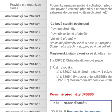
Pravidla pro organizaci
Podmínky uznávání povinně volitelných předm
studia
jako povinně volitelné předměty z nabídky p
zařazené do povinně volitelných předmětů).
Akademický rok 2020/21
Celkové studijní povinnosti
Akademický rok 2019/20
Povinné předměty
Akademický rok 2018/19
Povinně volitelné předměty
Volitelné předměty
Akademický rok 2017/18
(Volitelné předměty viz čl. 5 odst. 4 Studijní
Student plní všechny skupiny povinně volite
Akademický rok 2016/17
Magisterská státní zkouška
se skládá z násle
Akademický rok 2015/16
1) (JDIP01) Obhajoba diplomové práce
Akademický rok 2014/15
2) Ústní zkouška:
a) (JSZ029) Mezinárodní vztahy (1 otázk
Akademický rok 2013/14
b) (JSZ654) Evropská unie, (JSZ655) Mez
Akademický rok 2012/13
(JSZ037) Mezinárodní ekonomické vztahy (
Akademický rok 2011/12
Povinné předměty J#0880
Akademický rok 2010/11
Kód
Název předmětu
Akademický rok 2009/10
JPM628
Researching International