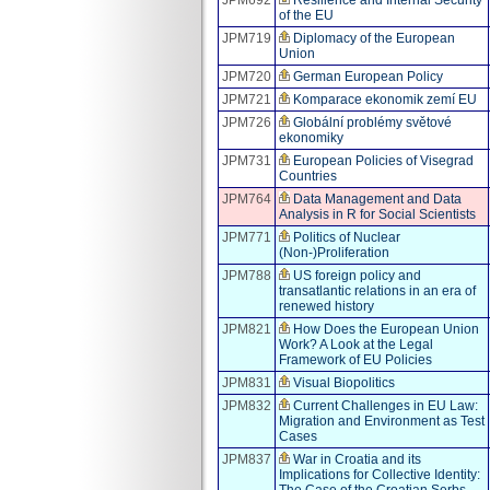
of the EU
JPM719
Diplomacy of the European
Union
JPM720
German European Policy
JPM721
Komparace ekonomik zemí EU
JPM726
Globální problémy světové
ekonomiky
JPM731
European Policies of Visegrad
Countries
JPM764
Data Management and Data
Analysis in R for Social Scientists
JPM771
Politics of Nuclear
(Non-)Proliferation
JPM788
US foreign policy and
transatlantic relations in an era of
renewed history
JPM821
How Does the European Union
Work? A Look at the Legal
Framework of EU Policies
JPM831
Visual Biopolitics
JPM832
Current Challenges in EU Law:
Migration and Environment as Test
Cases
JPM837
War in Croatia and its
Implications for Collective Identity:
The Case of the Croatian Serbs