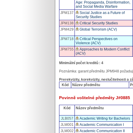
Age: Propaganda, Disinformation,
and Social Media Warfare
JPM137
Social Justice as a Future of
Security Studies
JPM138
Critical Security Studies
JPM429
Global Terrorism (ACV)
JPM718
Critical Perspectives on
Violence (ACV)
JPM755
Approaches to Modern Conflict
(ACV)
Minimální počet kreditů : 4
Poznámka: garant předmětu JPM948 požaduj
Prerekvizity, korekvizity, neslučitelnosti a 
Kód
Název předmětu
P
Povinně volitelné předměty J#0885
Kód
Název předmětu
JLB057
Academic Writing for Bachelors
JLM001
Academic Communication I
JLM002
Academic Communication II