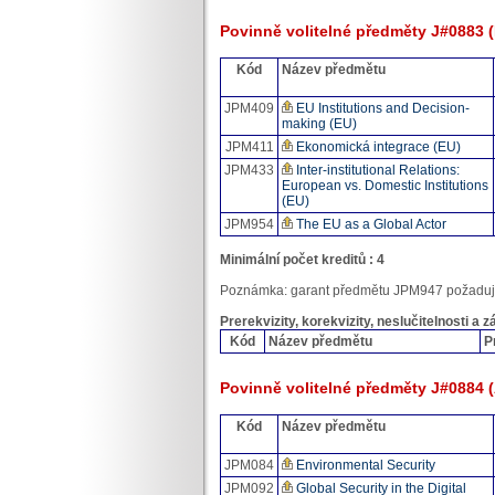
Povinně volitelné předměty J#0883 
Kód
Název předmětu
JPM409
EU Institutions and Decision-
making (EU)
JPM411
Ekonomická integrace (EU)
JPM433
Inter-institutional Relations:
European vs. Domestic Institutions
(EU)
JPM954
The EU as a Global Actor
Minimální počet kreditů : 4
Poznámka: garant předmětu JPM947 požaduj
Prerekvizity, korekvizity, neslučitelnosti a 
Kód
Název předmětu
P
Povinně volitelné předměty J#0884 
Kód
Název předmětu
JPM084
Environmental Security
JPM092
Global Security in the Digital