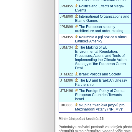
JPM855
Politics and Effects of Mega-
Events
JPM860
International Organizations and
Blame Games
JPM899
The European security
architecture and order-making
JPM955
Kolumbie a její pozice v rámci
Latinské Ameriky
JSM734
The Making of EU
Environmental Regulation:
Processes, Actors, and Tools of
Implementing the Climate Action
Strategy of the European Green
Deal
JTM322
Israel: Politics and Society
JTM386
The EU and Israel: An Uneasy
Partnership
JTM496
The Foreign Policy of Central
European Countries Towards
Israel
J#0886
skupina "Nabídka jazyků pro
Mezinárodní vztahy (NP_MV)"
Minimální počet kreditů: 26
Podmínky uznávání povinně volitelných předm
předmětů mimo předměty uvedené výše dále zv