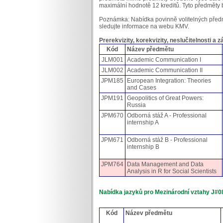
maximální hodnotě 12 kreditů. Tyto předměty b
Poznámka: Nabídka povinně volitelných předm
sledujte informace na webu KMV.
Prerekvizity, korekvizity, neslučitelnosti a 
Kód
Název předmětu
JLM001
Academic Communication I
JLM002
Academic Communication II
JPM185
European Integration: Theories
and Cases
JPM191
Geopolitics of Great Powers:
Russia
JPM670
Odborná stáž A - Professional
internship A
JPM671
Odborná stáž B - Professional
internship B
JPM764
Data Management and Data
Analysis in R for Social Scientists
Nabídka jazyků pro Mezinárodní vztahy J#0
Kód
Název předmětu