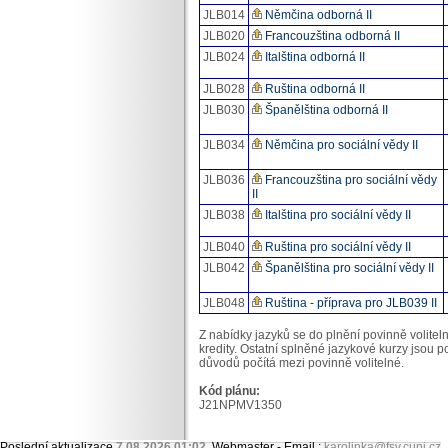
JLB014
Němčina odborná II
JLB020
Francouzština odborná II
JLB024
Italština odborná II
JLB028
Ruština odborná II
JLB030
Španělština odborná II
JLB034
Němčina pro sociální vědy II
JLB036
Francouzština pro sociální vědy
II
JLB038
Italština pro sociální vědy II
JLB040
Ruština pro sociální vědy II
JLB042
Španělština pro sociální vědy II
JLB048
Ruština - příprava pro JLB039 II
Z nabídky jazyků se do plnění povinně volitel
kredity. Ostatní splněné jazykové kurzy jsou p
důvodů počítá mezi povinně volitelné.
Kód plánu:
J21NPMV1350
Poslední aktualizace
7.08 2026 01:02
, Webmaster - Email :
karolinka@fsv.cuni.cz