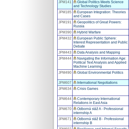
JPM141
Global Politics Meets Science
and Technology Studies
JPM185
European Integration: Theories
and Cases
JPM191
Geopolitics of Great Powers:
Russia
JPM390
Hybrid Warfare
JPM432
European Public Sphere:
Interest Representation and Public
Debate
JPM443
Data Analysis and Mapping
JPM444
Navigating the Information Age:
Political Text Analysis and Applied
Machine Learning
JPM490
Global Environmental Politics
JPM607
International Negotiations
JPM634
Crisis Games
JPM644
Contemporary International
Relations in East Asia
JPM670
Odborná stáž A - Professional
internship A
JPM671
Odborná stáž B - Professional
internship B
JPM692
Resilience and Internal Security