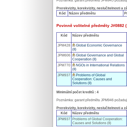
Poznámka: garant předmětu JPM945 požaduj
Prerekvizity, korekvizity, neslučitelnosti a 
Kód
Název předmětu
P
Povinně volitelné předměty J#0882 (I
Kód
Název předmětu
JPM428
Global Economic Governance
(II)
JPM606
Global Governance and Global
Cooperation (II)
JPM770
NGOs in International Relations
(II)
JPM937
Problems of Global
Cooperation: Causes and
Solutions (II)
Minimální počet kreditů : 4
Poznámka: garant předmětu JPM946 požaduj
Prerekvizity, korekvizity, neslučitelnosti a 
Kód
Název předmětu
JPM937
Problems of Global Cooperation:
Causes and Solutions (II)