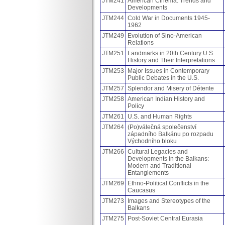
JTM241
American Cinema: Trends and
Developments
JTM244
Cold War in Documents 1945-
1962
JTM249
Evolution of Sino-American
Relations
JTM251
Landmarks in 20th Century U.S.
History and Their Interpretations
JTM253
Major Issues in Contemporary
Public Debates in the U.S.
JTM257
Splendor and Misery of Détente
JTM258
American Indian History and
Policy
JTM261
U.S. and Human Rights
JTM264
(Po)válečná společenství
západního Balkánu po rozpadu
Východního bloku
JTM266
Cultural Legacies and
Developments in the Balkans:
Modern and Traditional
Entanglements
JTM269
Ethno-Political Conflicts in the
Caucasus
JTM273
Images and Stereotypes of the
Balkans
JTM275
Post-Soviet Central Eurasia