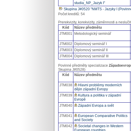
studia_NP_Jazyk I"
Skupina J#0520 "NMTS - Jazyky I (Povinn
Počet kreditů: 54
Prerekvizity, korekvizity, záměnnosti a neslučit
Kód
Název předmětu
JTM001
Metodologický seminář
JTM002
Diplomový seminář I
JTM003
Diplomový seminář II
JTM004
Diplomový seminář III
Povinné předměty specializace
Západoevrop
Skupina J#0528)
Kód
Název předmětu
JTM038
Hlavni problémy moderních
dějin západní Evropy
JTM039
Kultura a politika v západní
Evropě
JTM040
Západní Evropa a svět
JTM041
European Comparative Politics
and Society
JTM042
Societal changes in Western
European countries