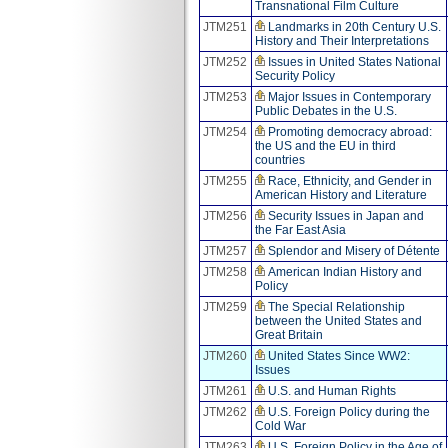
Transnational Film Culture
JTM251
Landmarks in 20th Century U.S.
History and Their Interpretations
JTM252
Issues in United States National
Security Policy
JTM253
Major Issues in Contemporary
Public Debates in the U.S.
JTM254
Promoting democracy abroad:
the US and the EU in third
countries
JTM255
Race, Ethnicity, and Gender in
American History and Literature
JTM256
Security Issues in Japan and
the Far East Asia
JTM257
Splendor and Misery of Détente
JTM258
American Indian History and
Policy
JTM259
The Special Relationship
between the United States and
Great Britain
JTM260
United States Since WW2:
Issues
JTM261
U.S. and Human Rights
JTM262
U.S. Foreign Policy during the
Cold War
JTM263
U.S. Foreign Policy in the Age of