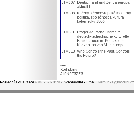
JTM307
Deutschland und Zentraleuropa
aktuell I
JTM308
Kořeny středoevropské moderny:
politika, společnost a kultura
kolem roku 1900
JTM311
Prager deutsche Literatur:
deutsch-tschechische kulturelle
Beziehungen im Kontext der
Konzeption von Mitteleuropa
JTM313
Who Controls the Past, Controls
the Future?
-----
Kód plánu:
J19NPTSZES
Poslední aktualizace
6.08 2026 01:02
, Webmaster - Email :
karolinka@fsv.cuni.cz