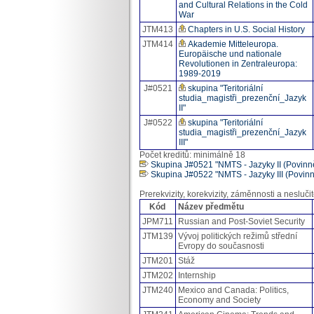
and Cultural Relations in the Cold
War
JTM413
Chapters in U.S. Social History
JTM414
Akademie Mitteleuropa.
Europäische und nationale
Revolutionen in Zentraleuropa:
1989-2019
J#0521
skupina "Teritoriální
studia_magistři_prezenční_Jazyk
II"
J#0522
skupina "Teritoriální
studia_magistři_prezenční_Jazyk
III"
Počet kreditů: minimálně 18
Skupina J#0521 "NMTS - Jazyky II (Povinně
Skupina J#0522 "NMTS - Jazyky III (Povinně
Prerekvizity, korekvizity, záměnnosti a neslučit
Kód
Název předmětu
JPM711
Russian and Post-Soviet Security
JTM139
Vývoj politických režimů střední
Evropy do současnosti
JTM201
Stáž
JTM202
Internship
JTM240
Mexico and Canada: Politics,
Economy and Society