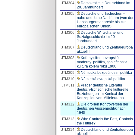
JTM304
Demokratie in Deutschland im
20. Jahrhundert
JTM305
Deutsche und Tschechen –
nahe und ferne Nachbarn (von der
Habsburgermonarchie bis zur
europäischen Union)
JTM306
Deutsche Wirtschafts- und
Sozialgeschichte im 20.
Jahrhundert
JTM307
Deutschland und Zentraleuropa
aktuell I
JTM308
Kořeny středoevropské
moderny: politika, společnost a
kultura kolem roku 1900
JTM309
Německá bezpečnostní politika
JTM310
Německá evropská politika
JTM311
Prager deutsche Literatur:
deutsch-tschechische kulturelle
Beziehungen im Kontext der
Konzeption von Mitteleuropa
JTM312
Die großen Kontroversen der
deutschen Aussenpolitik nach
1945
JTM313
Who Controls the Past, Controls
the Future?
JTM314
Deutschland und Zentraleuropa
aktuell II