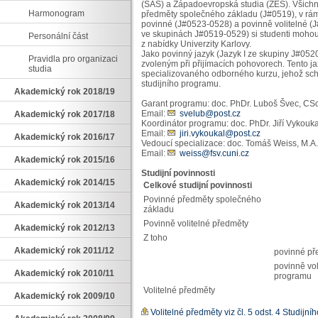
(SAS) a Západoevropská studia (ZES). Všichni
Harmonogram
předměty společného základu (J#0519), v rámci
povinné (J#0523-0528) a povinně volitelné (
ve skupinách J#0519-0529) si studenti mohou 
Personální část
z nabídky Univerzity Karlovy.
Jako povinný jazyk (Jazyk I ze skupiny J#0520)
Pravidla pro organizaci
zvoleným při přijímacích pohovorech. Tento ja
studia
specializovaného odborného kurzu, jehož schv
studijního programu.
Akademický rok 2018/19
Garant programu: doc. PhDr. Luboš Švec, CSc
Email:
svelub@post.cz
Akademický rok 2017/18
Koordinátor programu: doc. PhDr. Jiří Vykouka
Email:
jiri.vykoukal@post.cz
Akademický rok 2016/17
Vedoucí specializace: doc. Tomáš Weiss, M.A.
Email:
weiss@fsv.cuni.cz
Akademický rok 2015/16
Studijní povinnosti
Akademický rok 2014/15
Celkové studijní povinnosti
Povinné předměty společného
Akademický rok 2013/14
základu
Povinně volitelné předměty
Akademický rok 2012/13
Z toho
Akademický rok 2011/12
povinné př
povinně vol
Akademický rok 2010/11
programu
Volitelné předměty
Akademický rok 2009/10
Volitelné předměty viz čl. 5 odst. 4 Studijn