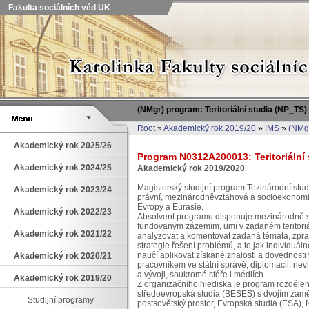
Fakulta sociálních věd UK
(NMgr) program: Teritoriální studia (NP_TS
Root
»
Akademický rok 2019/20
»
IMS
»
(NMgr
Akademický rok 2025/26
Program N0312A200013: Teritoriální 
Akademický rok 2024/25
Akademický rok 2019/2020
Magisterský studijní program Tezinárodní studi
Akademický rok 2023/24
právní, mezinárodněvztahová a socioekonomic
Evropy a Eurasie.
Akademický rok 2022/23
Absolvent programu disponuje mezinárodně s
fundovaným zázemím, umí v zadaném teritoriál
Akademický rok 2021/22
analyzovat a komentovat zadaná témata, zpracov
strategie řešení problémů, a to jak individuáln
naučí aplikovat získané znalosti a dovednos
Akademický rok 2020/21
pracovníkem ve státní správě, diplomacii, nev
a vývoji, soukromé sféře i médiích.
Akademický rok 2019/20
Z organizačního hlediska je program rozdělen 
středoevropská studia (BESES) s dvojím zamě
Studijní programy
postsovětský prostor, Evropská studia (ESA)