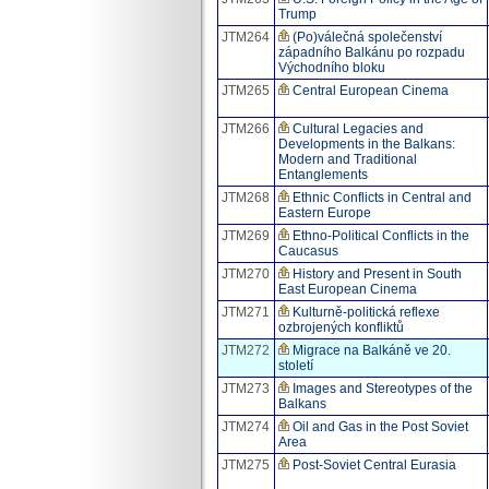
Trump
JTM264
(Po)válečná společenství
západního Balkánu po rozpadu
Východního bloku
JTM265
Central European Cinema
JTM266
Cultural Legacies and
Developments in the Balkans:
Modern and Traditional
Entanglements
JTM268
Ethnic Conflicts in Central and
Eastern Europe
JTM269
Ethno-Political Conflicts in the
Caucasus
JTM270
History and Present in South
East European Cinema
JTM271
Kulturně-politická reflexe
ozbrojených konfliktů
JTM272
Migrace na Balkáně ve 20.
století
JTM273
Images and Stereotypes of the
Balkans
JTM274
Oil and Gas in the Post Soviet
Area
JTM275
Post-Soviet Central Eurasia