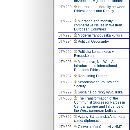
bezpečnost v globálním kontextu
JTM290
International Morality between
Ethical Ideals and Reality
JTM292
Migration and mobility:
comparative issues in Western
European Countries
JTM293
Moderní francouzská kultura
JTM294
Political Geography
JTM295
Politická komunikace v
Evropské unii
JTM296
Make Love, Not War: An
Introduction to International
Relations Ethics
JTM297
Rebuilding Europe
JTM298
Scandinavian Politics and
Society
JTM299
Sociálně politický vývoj Irska
JTM300
The Transformation of the
Communist Successor Parties in
Central Europe and Influence of
the West European Leftists
JTM302
Vztahy EU-Latinská Amerika a
česká diplomacie
JTM303
Církve a náboženství v NMZ