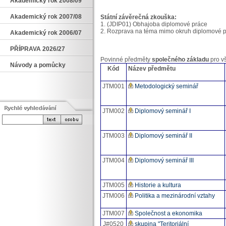
Akademický rok 2008/09
Akademický rok 2007/08
Státní závěrečná zkouška:
1. (JDIP01) Obhajoba diplomové práce
2. Rozprava na téma mimo okruh diplomové pr
Akademický rok 2006/07
PŘÍPRAVA 2026/27
Povinné předměty
společného základu
pro v
Návody a pomůcky
Kód
Název předmětu
JTM001
Metodologický seminář
JTM002
Diplomový seminář I
JTM003
Diplomový seminář II
JTM004
Diplomový seminář III
JTM005
Historie a kultura
JTM006
Politika a mezinárodní vztahy
JTM007
Společnost a ekonomika
J#0520
skupina "Teritoriální