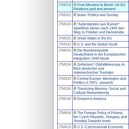
JTM319
From Messina to Brexit: UK-EU
Relations past and present
JTM322
Israel: Politics and Society
JTM324
"Auferstanden aus Ruinen".
Spielfilme ebnen nach 1945 den
Weg zu Frieden und Demokratie
JTM325
Small States in the EU
JTM332
U.S. and the Global South
JTM333
Die Bundesrepublik
Deutschland in der Europäischen
Integration 1949-heute
JTM334
Zeitreisen? Ostmitteleuropa im
Blick deutscher und
österreichischer Touristen
JTM335
Central Europe: Ideologies and
Politics (1700's - present)
JTM336
Theorizing Memory: Social and
Cultural Remembering
JTM338
Dissent in America
JTM404
The Foreign Policy of Poland,
the Czech Republic, Hungary, and
Slovakia Towards Israel
JTM410
U.S.-Czechoslovak Economic