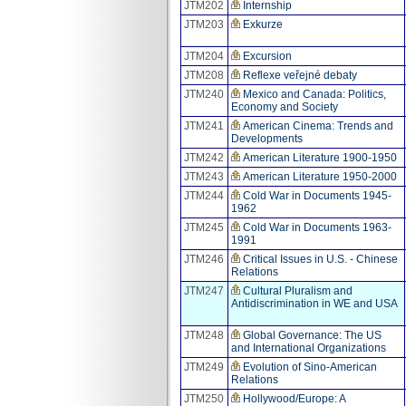
JTM202
Internship
JTM203
Exkurze
JTM204
Excursion
JTM208
Reflexe veřejné debaty
JTM240
Mexico and Canada: Politics,
Economy and Society
JTM241
American Cinema: Trends and
Developments
JTM242
American Literature 1900-1950
JTM243
American Literature 1950-2000
JTM244
Cold War in Documents 1945-
1962
JTM245
Cold War in Documents 1963-
1991
JTM246
Critical Issues in U.S. - Chinese
Relations
JTM247
Cultural Pluralism and
Antidiscrimination in WE and USA
JTM248
Global Governance: The US
and International Organizations
JTM249
Evolution of Sino-American
Relations
JTM250
Hollywood/Europe: A