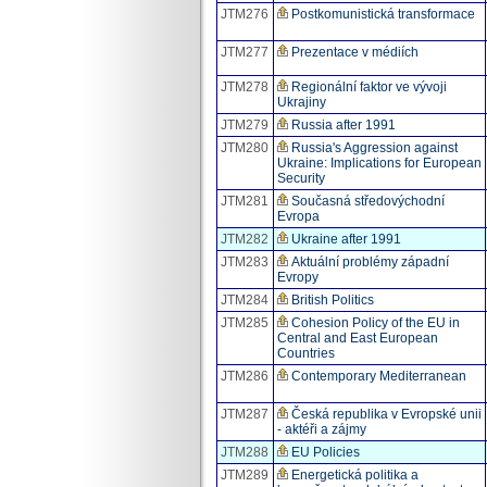
JTM276
Postkomunistická transformace
JTM277
Prezentace v médiích
JTM278
Regionální faktor ve vývoji
Ukrajiny
JTM279
Russia after 1991
JTM280
Russia's Aggression against
Ukraine: Implications for European
Security
JTM281
Současná středovýchodní
Evropa
JTM282
Ukraine after 1991
JTM283
Aktuální problémy západní
Evropy
JTM284
British Politics
JTM285
Cohesion Policy of the EU in
Central and East European
Countries
JTM286
Contemporary Mediterranean
JTM287
Česká republika v Evropské unii
- aktéři a zájmy
JTM288
EU Policies
JTM289
Energetická politika a