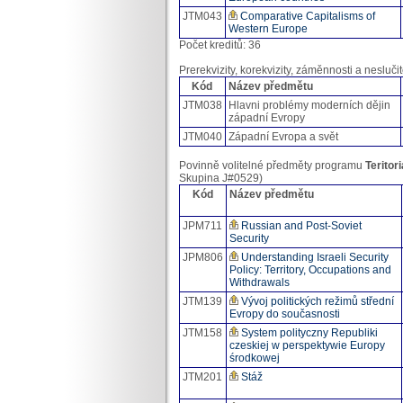
JTM043
Comparative Capitalisms of
Western Europe
Počet kreditů: 36
Prerekvizity, korekvizity, záměnnosti a neslučit
Kód
Název předmětu
JTM038
Hlavni problémy moderních dějin
západní Evropy
JTM040
Západní Evropa a svět
Povinně volitelné předměty programu
Teritori
Skupina J#0529)
Kód
Název předmětu
JPM711
Russian and Post-Soviet
Security
JPM806
Understanding Israeli Security
Policy: Territory, Occupations and
Withdrawals
JTM139
Vývoj politických režimů střední
Evropy do současnosti
JTM158
System polityczny Republiki
czeskiej w perspektywie Europy
środkowej
JTM201
Stáž