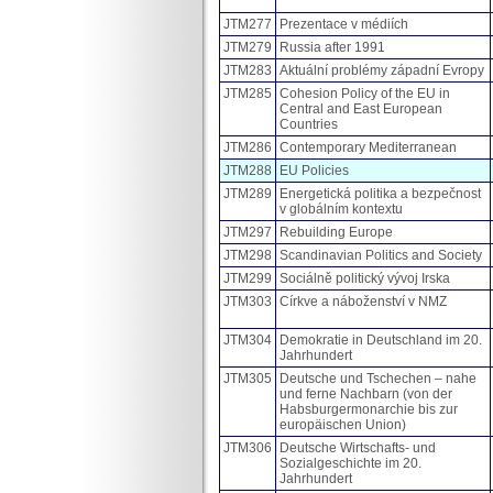
JTM277
Prezentace v médiích
JTM279
Russia after 1991
JTM283
Aktuální problémy západní Evropy
JTM285
Cohesion Policy of the EU in
Central and East European
Countries
JTM286
Contemporary Mediterranean
JTM288
EU Policies
JTM289
Energetická politika a bezpečnost
v globálním kontextu
JTM297
Rebuilding Europe
JTM298
Scandinavian Politics and Society
JTM299
Sociálně politický vývoj Irska
JTM303
Církve a náboženství v NMZ
JTM304
Demokratie in Deutschland im 20.
Jahrhundert
JTM305
Deutsche und Tschechen – nahe
und ferne Nachbarn (von der
Habsburgermonarchie bis zur
europäischen Union)
JTM306
Deutsche Wirtschafts- und
Sozialgeschichte im 20.
Jahrhundert