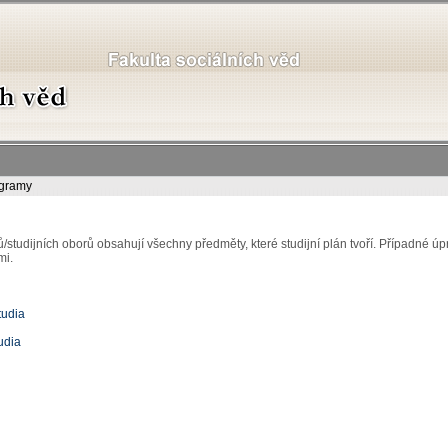
ogramy
ů/studijních oborů obsahují všechny předměty, které studijní plán tvoří. Případné 
mi.
tudia
udia