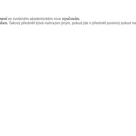
není
ve zvoleném akademickém roce
vyučován.
ušen.
Takový předmět bývá nahrazen jiným, pokud jde o předmět povinný pokud n