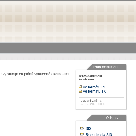
Tento dokument
úpravy studijních plánů vynucené okolnostmi
Tento dokument
ke stažení:
ve formátu PDF
ve formátu TXT
Poslední změna:
8.srpen 2026 00:35
Odkazy
SIS
Reset hesla SIS