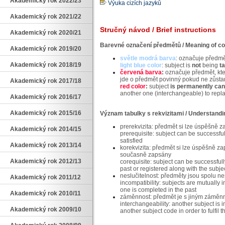
Akademický rok 2022/23
Výuka cizích jazyků
Akademický rok 2021/22
Stručný návod / Brief instructions
Akademický rok 2020/21
Barevné označení předmětů / Meaning of colo
Akademický rok 2019/20
světle modrá barva
: označuje předmě
Akademický rok 2018/19
light blue color
: subject is
not
being
t
červená barva
:
označuje předmět, kte
jde o předmět povinný pokud ne zůsta
Akademický rok 2017/18
red color
:
subject
is permanently can
another one (interchangeable) to replac
Akademický rok 2016/17
Akademický rok 2015/16
Význam tabulky s rekvizitami / Understandin
prerekvizita: předmět si lze úspěšně z
Akademický rok 2014/15
prerequisite: subject can be successful
satisfied
Akademický rok 2013/14
korekvizita: předmět si lze úspěšně zap
současně zapsány
Akademický rok 2012/13
corequisite: subject can be successfull
past or registered along with the subje
neslučitelnost: předměty jsou spolu ne
Akademický rok 2011/12
incompatibility: subjects are mutually 
one is completed in the past
Akademický rok 2010/11
záměnnost: předmět je s jiným záměnný
interchangeability: another subject is
Akademický rok 2009/10
another subject code in order to fulfil 