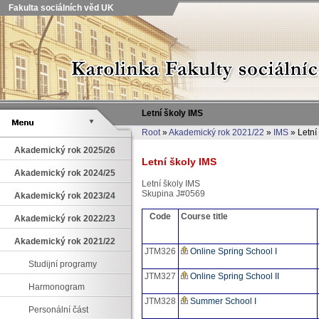
Fakulta sociálních věd UK
Letní školy IMS
Root
»
Akademický rok 2021/22
»
IMS
» Letní
Akademický rok 2025/26
Letní školy IMS
Akademický rok 2024/25
Letní školy IMS
Skupina J#0569
Akademický rok 2023/24
Code
Course title
Akademický rok 2022/23
Akademický rok 2021/22
JTM326
Online Spring School I
Studijní programy
JTM327
Online Spring School II
Harmonogram
JTM328
Summer School I
Personální část