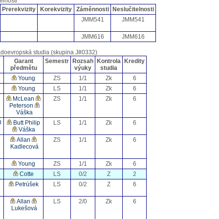
elnosti
Prerekvizity
Korekvizity
Záměnnosti
Neslučitelnosti
JMM541
JMM541
JMM616
JMM616
adoevropská studia (skupina J#0332)
Garant
Semestr
Rozsah
Kontrola
Kredity
předmětu
výuky
studia
n
Young
ZS
1/1
Zk
6
Young
LS
1/1
Zk
6
McLean
ZS
1/1
Zk
6
Peterson
Váška
U
Butt Philip
LS
1/1
Zk
6
Váška
Allan
ZS
1/1
Zk
6
Kadlecová
Young
ZS
1/1
Zk
6
Cotte
LS
0/2
Z
2
Petrúšek
LS
0/2
Z
6
Allan
LS
2/0
Zk
6
Lukešová