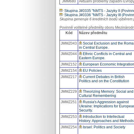
JMM680
Aktuální problémy západní Evrop
Skupina J#0335 "NMTS - Jazyky II (Povinně
Skupina J#0336 "NMTS - Jazyky III (Povinně
Skupina generuje 6 kreditních bodů výběrem 
Povinně volitelné předměty oboru Mezinárodní 
Kód
Název předmětu
JMMZ043
Social Exclusion and the Roma
in Central Europe.
JMMZ044
Ethnic Conflicts in Central and
Eastern Europe.
JMMZ152
European Economic Integratio
JMMZ154
EU Policies
JMMZ217
Current Debates in British
Politics and on the Constitution
JMMZ229
Theorizing Memory: Social and
Cultural Remembering
JMMZ251
Russia's Aggression against
Ukraine: Implications for Europea
Security.
JMMZ253
Introduction to Intellectual
History: Approaches and Methods
JMMZ254
Israel: Politics and Society