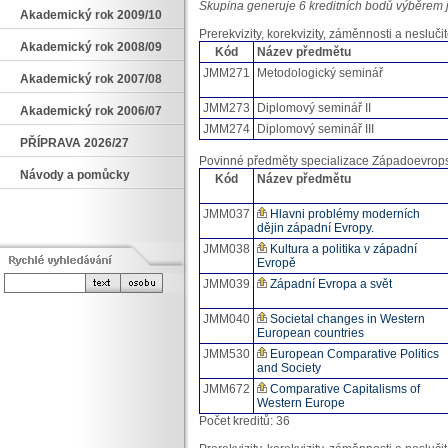
Skupina generuje 6 kreditních bodů výběrem 
Akademický rok 2009/10
Prerekvizity, korekvizity, záměnnosti a neslučit
Akademický rok 2008/09
Kód
Název předmětu
JMM271
Metodologický seminář
Akademický rok 2007/08
JMM273
Diplomový seminář II
Akademický rok 2006/07
JMM274
Diplomový seminář III
PŘÍPRAVA 2026/27
Povinné předměty specializace Západoevrops
Návody a pomůcky
Kód
Název předmětu
JMM037
Hlavni problémy moderních
dějin západní Evropy.
JMM038
Kultura a politika v západní
Evropě
JMM039
Západní Evropa a svět
JMM040
Societal changes in Western
European countries
JMM530
European Comparative Politics
and Society
JMM672
Comparative Capitalisms of
Western Europe
Počet kreditů: 36