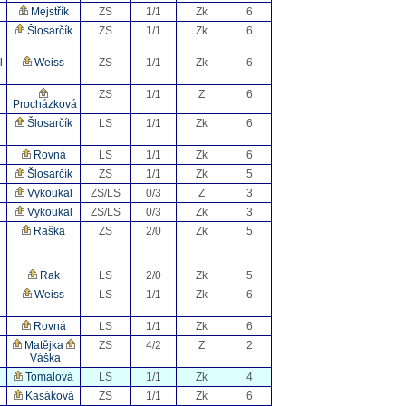
Mejstřík
ZS
1/1
Zk
6
Šlosarčík
ZS
1/1
Zk
6
l
Weiss
ZS
1/1
Zk
6
ZS
1/1
Z
6
Procházková
Šlosarčík
LS
1/1
Zk
6
Rovná
LS
1/1
Zk
6
Šlosarčík
ZS
1/1
Zk
5
Vykoukal
ZS/LS
0/3
Z
3
Vykoukal
ZS/LS
0/3
Zk
3
Raška
ZS
2/0
Zk
5
Rak
LS
2/0
Zk
5
Weiss
LS
1/1
Zk
6
Rovná
LS
1/1
Zk
6
Matějka
ZS
4/2
Z
2
Váška
Tomalová
LS
1/1
Zk
4
Kasáková
ZS
1/1
Zk
6