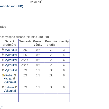
12 kreditů
kušebního řádu UK)
práce
echny specializace (skupina J#0320)
Garant
Semestr
Rozsah
Kontrola
Kredity
předmětu
výuky
studia
Vykoukal
ZS
0/2
Z
3
Vykoukal
LS
0/2
Z
4
Vykoukal
ZS/LS
0/2
Z
4
Vykoukal
ZS/LS
0/2
Z
4
Vykoukal
ZS
1/1
Zk
6
Kubát
ZS
1/1
Zk
6
Weiss
Vykoukal
Fiřtová
ZS
1/1
Zk
6
Vykoukal
)"