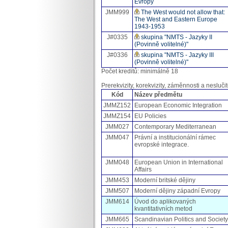
Evropy
JMM999
The West would not allow that:
The West and Eastern Europe
1943-1953
J#0335
skupina "NMTS - Jazyky II
(Povinně volitelné)"
J#0336
skupina "NMTS - Jazyky III
(Povinně volitelné)"
Počet kreditů: minimálně 18
Prerekvizity, korekvizity, záměnnosti a neslučit
Kód
Název předmětu
JMMZ152
European Economic Integration
JMMZ154
EU Policies
JMM027
Contemporary Mediterranean
JMM047
Právní a institucionální rámec
evropské integrace.
JMM048
European Union in International
Affairs
JMM453
Moderní britské dějiny
JMM507
Moderní dějiny západní Evropy
JMM614
Úvod do aplikovaných
kvantitativních metod
JMM665
Scandinavian Politics and Society