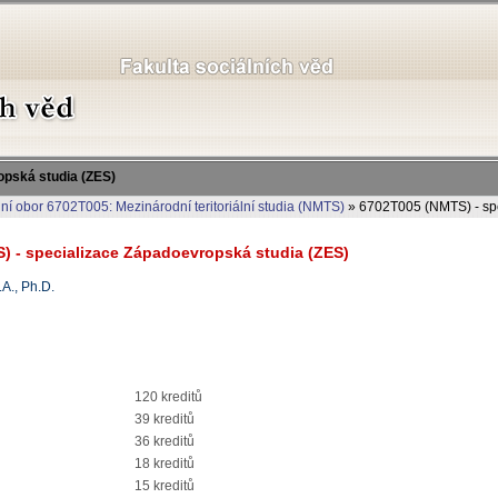
opská studia (ZES)
jní obor 6702T005: Mezinárodní teritoriální studia (NMTS)
» 6702T005 (NMTS) - spe
TS) - specializace Západoevropská studia (ZES)
A., Ph.D.
120 kreditů
39 kreditů
36 kreditů
18 kreditů
15 kreditů