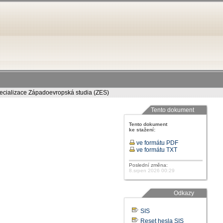
cializace Západoevropská studia (ZES)
Tento dokument
Tento dokument
ke stažení:
ve formátu PDF
ve formátu TXT
Poslední změna:
8.srpen 2026 00:29
Odkazy
SIS
Reset hesla SIS