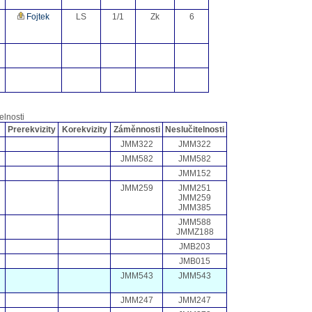
Fojtek
LS
1/1
Zk
6
elnosti
Prerekvizity
Korekvizity
Záměnnosti
Neslučitelnosti
JMM322
JMM322
JMM582
JMM582
JMM152
JMM259
JMM251
JMM259
JMM385
JMM588
JMMZ188
JMB203
JMB015
JMM543
JMM543
JMM247
JMM247