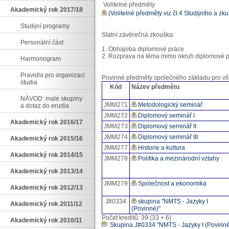
Volitelné předměty
Akademický rok 2017/18
(Volitelné předměty viz čl.4 Studijního a z
Studijní programy
Státní závěrečná zkouška:
Personální část
1. Obhajoba diplomové práce
2. Rozprava na téma mimo okruh diplomové 
Harmonogram
Pravidla pro organizaci
Povinné předměty společného základu pro vš
studia
Kód
Název předmětu
NÁVOD: malé skupiny
JMM271
Metodologický seminář
a dotaz do erudia
JMM272
Diplomový seminář I
Akademický rok 2016/17
JMM273
Diplomový seminář II
JMM274
Diplomový seminář III
Akademický rok 2015/16
JMM277
Historie a kultura
Akademický rok 2014/15
JMM278
Politika a mezinárodní vztahy
Akademický rok 2013/14
JMM279
Společnost a ekonomika
Akademický rok 2012/13
J#0334
skupina "NMTS - Jazyky I
Akademický rok 2011/12
(Povinné)"
Počet kreditů: 39 (33 + 6)
Akademický rok 2010/11
Skupina J#0334 "NMTS - Jazyky I (Povinné