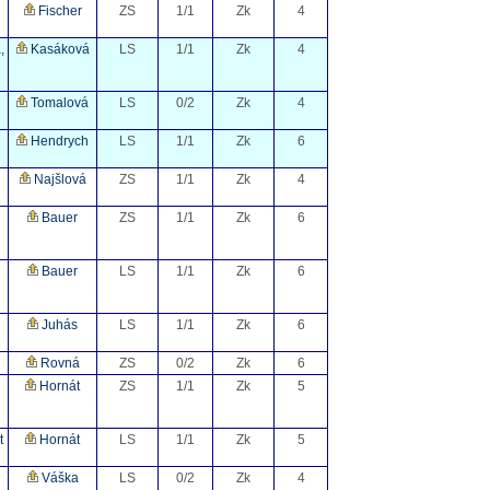
Fischer
ZS
1/1
Zk
4
,
Kasáková
LS
1/1
Zk
4
Tomalová
LS
0/2
Zk
4
Hendrych
LS
1/1
Zk
6
Najšlová
ZS
1/1
Zk
4
Bauer
ZS
1/1
Zk
6
Bauer
LS
1/1
Zk
6
Juhás
LS
1/1
Zk
6
Rovná
ZS
0/2
Zk
6
Hornát
ZS
1/1
Zk
5
t
Hornát
LS
1/1
Zk
5
Váška
LS
0/2
Zk
4