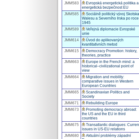
JMM583
Evropská energetická politika a
energetická bezpečnost EU
JMM585
Sociálně politický vývoj Skotska
Walesu a Severního Irska po roce
1945
JMM589
Veřejná diplomacie Evropské
unie
JMM614
Úvod do aplikovaných
kvantitativních metod
JMM615
Democracy Promotion: history,
theories, practice
JMM663
Europe in the French mind: a
historical–civilizational point of
view
JMM664
Migration and mobility:
comparative issues in Western
European Countries
JMM665
Scandinavian Politics and
Society
JMM671
Rebuilding Europe
JMM673
Promoting democracy abroad:
the US and the EU in third
countries
JMM675
Transatlantic dialogues: Curren
issues in US-EU relations
JMM680
Aktuální problémy západní