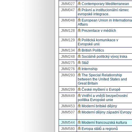
JMM027
Contemporary Mediterranean
JMM047
Právní a institucionální rámec
evropské integrace.
JMM048
European Union in Internationa
Affairs
JMM128
Prezentace v médiích
JMM129
Politická komunikace v
Evropské unii
JMM134
British Politics
JMM248
Sociálně politický vývoj Irska
JMM275
Stáž
JMM276
Internship
JMM293
The Special Relationship
between the United States and
Great Britain
JMM299
České myšlení o Evropě
JMM449
Vnitřní a vnější bezpečnostní
politika Evropské unie
JMM453
Moderní britské dějiny
JMM507
Moderní dějiny západní Evropy
JMM544
Moderní francouzská kultura
JMM580
Evropa států a regionů