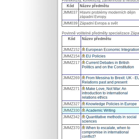
Prerekvizity, korekvizity, záměnnosti a neslučit
Kód
Název předmětu
JMM037
Hlavni problémy moderních dějin
západní Evropy.
JMM039
Západní Evropa a svět
Povinně volitelné předměty specializace Záp
Kód
Název předmětu
JMMZ152
European Economic Integratio
JMMZ154
EU Policies
JMMZ217
Current Debates in British
Politics and on the Constitution
JMMZ269
From Messina to Brexit: UK - E
Relations past and present
JMMZ271
Make Love, Not War: An
introduction to international
relations ethics
JMMZ327
Knowledge Policies in Europe
JMMZ330
Academic Writing
JMMZ342
Quantitative methods in social
sciences
JMMZ370
When to escalate, when to
compromise in international
conflict?