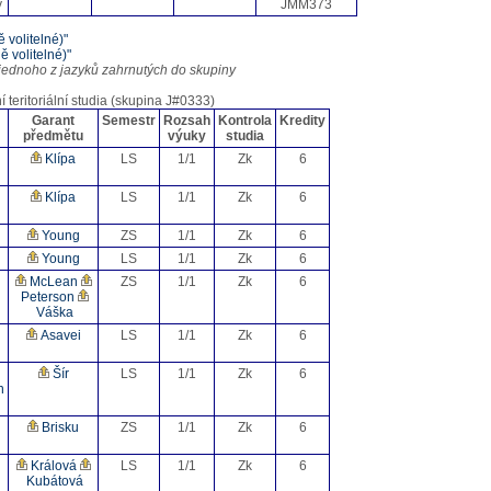
y
JMM373
 volitelné)"
 volitelné)"
jednoho z jazyků zahrnutých do skupiny
teritoriální studia (skupina J#0333)
Garant
Semestr
Rozsah
Kontrola
Kredity
předmětu
výuky
studia
Klípa
LS
1/1
Zk
6
Klípa
LS
1/1
Zk
6
n
Young
ZS
1/1
Zk
6
Young
LS
1/1
Zk
6
McLean
ZS
1/1
Zk
6
Peterson
Váška
Asavei
LS
1/1
Zk
6
Šír
LS
1/1
Zk
6
n
Brisku
ZS
1/1
Zk
6
Králová
LS
1/1
Zk
6
Kubátová