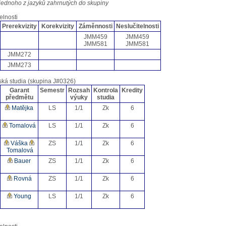
jednoho z jazyků zahrnutých do skupiny
elnosti
Prerekvizity
Korekvizity
Záměnnosti
Neslučitelnosti
JMM459
JMM459
JMM581
JMM581
JMM272
JMM273
ká studia (skupina J#0326)
Garant
Semestr
Rozsah
Kontrola
Kredity
předmětu
výuky
studia
Matějka
LS
1/1
Zk
6
Tomalová
LS
1/1
Zk
6
Váška
ZS
1/1
Zk
6
Tomalová
Bauer
ZS
1/1
Zk
6
Rovná
ZS
1/1
Zk
6
Young
LS
1/1
Zk
6