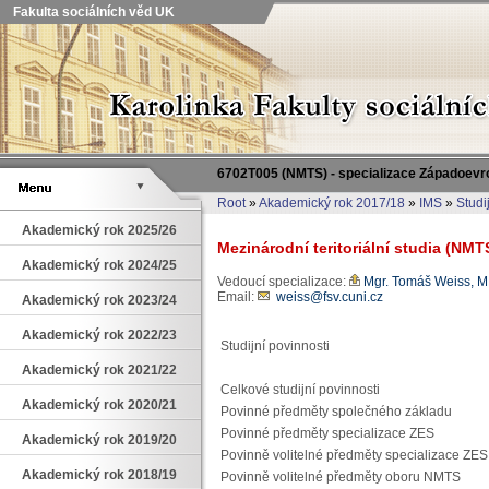
Fakulta sociálních věd UK
6702T005 (NMTS) - specializace Západoevr
Root
»
Akademický rok 2017/18
»
IMS
»
Studi
Akademický rok 2025/26
Mezinárodní teritoriální studia (NM
Akademický rok 2024/25
Vedoucí specializace:
Mgr. Tomáš Weiss, M.
Email:
weiss@fsv.cuni.cz
Akademický rok 2023/24
Akademický rok 2022/23
Studijní povinnosti
Akademický rok 2021/22
Celkové studijní povinnosti
Akademický rok 2020/21
Povinné předměty společného základu
Povinné předměty specializace ZES
Akademický rok 2019/20
Povinně volitelné předměty specializace ZES
Akademický rok 2018/19
Povinně volitelné předměty oboru NMTS