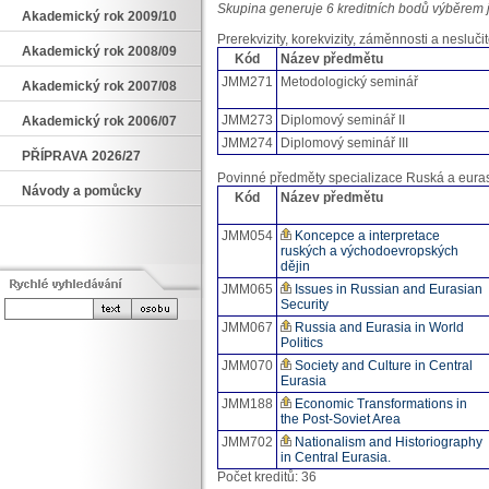
Skupina generuje 6 kreditních bodů výběrem 
Akademický rok 2009/10
Prerekvizity, korekvizity, záměnnosti a neslučit
Akademický rok 2008/09
Kód
Název předmětu
JMM271
Metodologický seminář
Akademický rok 2007/08
JMM273
Diplomový seminář II
Akademický rok 2006/07
JMM274
Diplomový seminář III
PŘÍPRAVA 2026/27
Povinné předměty specializace Ruská a euras
Návody a pomůcky
Kód
Název předmětu
JMM054
Koncepce a interpretace
ruských a východoevropských
dějin
JMM065
Issues in Russian and Eurasian
Security
JMM067
Russia and Eurasia in World
Politics
JMM070
Society and Culture in Central
Eurasia
JMM188
Economic Transformations in
the Post-Soviet Area
JMM702
Nationalism and Historiography
in Central Eurasia.
Počet kreditů: 36