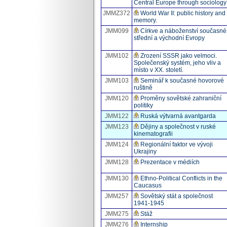
Central Europe through sociology
JMMZ372
World War II: public history and
memory.
JMM099
Církve a náboženství současné
střední a východní Evropy
JMM102
Zrození SSSR jako velmoci.
Společenský systém, jeho vliv a
místo v XX. století.
JMM103
Seminář k současné hovorové
ruštině
JMM120
Proměny sovětské zahraniční
politiky
JMM122
Ruská výtvarná avantgarda
JMM123
Dějiny a společnost v ruské
kinematografii
JMM124
Regionální faktor ve vývoji
Ukrajiny
JMM128
Prezentace v médiích
JMM130
Ethno-Political Conflicts in the
Caucasus
JMM257
Sovětský stát a společnost
1941-1945
JMM275
Stáž
JMM276
Internship