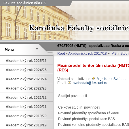
Fakulta sociálních věd UK
6702T005 (NMTS) - specializace Ruská a eu
Root
»
Akademický rok 2017/18
»
IMS
»
Studi
Akademický rok 2025/26
Mezinárodní teritoriální studia (NMT
(RES)
Akademický rok 2024/25
Vedoucí specializace:
Mgr. Karel Svoboda,
Akademický rok 2023/24
Email:
svobodak@fsv.cuni.cz
Akademický rok 2022/23
Studijní povinnosti
Akademický rok 2021/22
Akademický rok 2020/21
Celkové studijní povinnosti
Povinné předměty společného základu
Akademický rok 2019/20
Povinné předměty specializace BAS
Povinně volitelné předměty specializace BAS
Akademický rok 2018/19