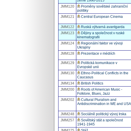
země 1990-2015
JMM120
Proměny sovětské zahraniční
politiky
JMM121
Central European Cinema
JMM122
Ruská výtvarná avantgarda
JMM123
Dějiny a společnost v ruské
kinematografii
JMM124
Regionální faktor ve vývoji
Ukrajiny
JMM128
Prezentace v médiích
JMM129
Politická komunikace v
Evropské unii
JMM130
Ethno-Political Conflicts in the
Caucasus
JMM134
British Politics
JMM200
Roots of American Music -
Folklore, Blues, Jazz
JMM202
Cultural Pluralism and
Antidiscrimination in WE and USA
JMM248
Sociálně politický vývoj Irska
JMM257
Sovětský stát a společnost
1941-1945
JMM275
Stáž