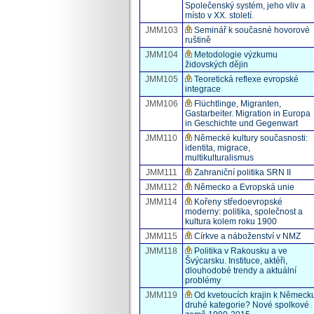
Společenský systém, jeho vliv a
místo v XX. století.
JMM103
Seminář k současné hovorové
ruštině
JMM104
Metodologie výzkumu
židovských dějin
JMM105
Teoretická reflexe evropské
integrace
JMM106
Flüchtlinge, Migranten,
Gastarbeiter. Migration in Europa
in Geschichte und Gegenwart
JMM110
Německé kultury současnosti:
identita, migrace,
multikulturalismus
JMM111
Zahraniční politika SRN II
JMM112
Německo a Evropská unie
JMM114
Kořeny středoevropské
moderny: politika, společnost a
kultura kolem roku 1900
JMM115
Církve a náboženství v NMZ
JMM118
Politika v Rakousku a ve
Švýcarsku. Instituce, aktéři,
dlouhodobé trendy a aktuální
problémy
JMM119
Od kvetoucích krajin k Německ
druhé kategorie? Nové spolkové