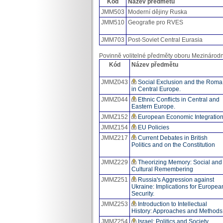
Kód
Název předmětu
JMM503
Moderní dějiny Ruska
JMM510
Geografie pro RVES
JMM703
Post-Soviet Central Eurasia
Povinně volitelné předměty oboru Mezinárodní 
Kód
Název předmětu
JMMZ043
Social Exclusion and the Roma
in Central Europe.
JMMZ044
Ethnic Conflicts in Central and
Eastern Europe.
JMMZ152
European Economic Integratio
JMMZ154
EU Policies
JMMZ217
Current Debates in British
Politics and on the Constitution
JMMZ229
Theorizing Memory: Social and
Cultural Remembering
JMMZ251
Russia's Aggression against
Ukraine: Implications for Europea
Security.
JMMZ253
Introduction to Intellectual
History: Approaches and Methods
JMMZ254
Israel: Politics and Society