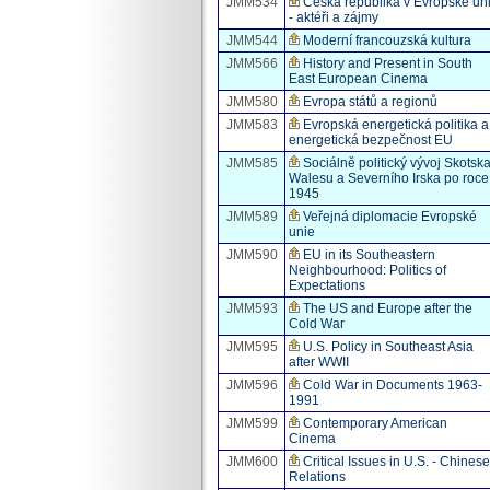
JMM534
Česká republika v Evropské uni
- aktéři a zájmy
JMM544
Moderní francouzská kultura
JMM566
History and Present in South
East European Cinema
JMM580
Evropa států a regionů
JMM583
Evropská energetická politika a
energetická bezpečnost EU
JMM585
Sociálně politický vývoj Skotska
Walesu a Severního Irska po roce
1945
JMM589
Veřejná diplomacie Evropské
unie
JMM590
EU in its Southeastern
Neighbourhood: Politics of
Expectations
JMM593
The US and Europe after the
Cold War
JMM595
U.S. Policy in Southeast Asia
after WWII
JMM596
Cold War in Documents 1963-
1991
JMM599
Contemporary American
Cinema
JMM600
Critical Issues in U.S. - Chinese
Relations