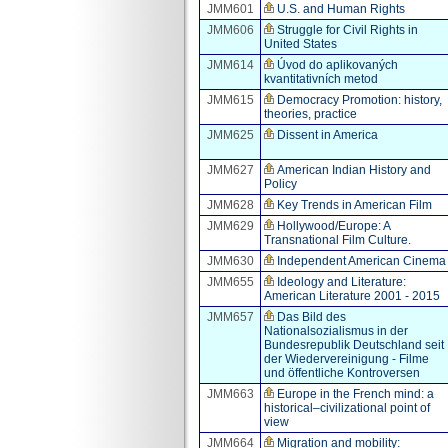
JMM601
U.S. and Human Rights
JMM606
Struggle for Civil Rights in
United States
JMM614
Úvod do aplikovaných
kvantitativních metod
JMM615
Democracy Promotion: history,
theories, practice
JMM625
Dissent in America
JMM627
American Indian History and
Policy
JMM628
Key Trends in American Film
JMM629
Hollywood/Europe: A
Transnational Film Culture.
JMM630
Independent American Cinema
JMM655
Ideology and Literature:
American Literature 2001 - 2015
JMM657
Das Bild des
Nationalsozialismus in der
Bundesrepublik Deutschland seit
der Wiedervereinigung - Filme
und öffentliche Kontroversen
JMM663
Europe in the French mind: a
historical–civilizational point of
view
JMM664
Migration and mobility: