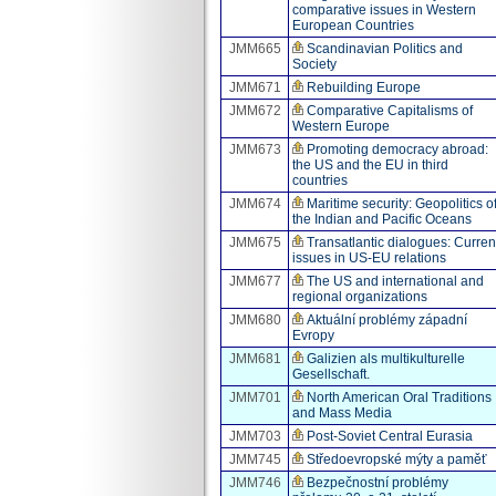
comparative issues in Western
European Countries
JMM665
Scandinavian Politics and
Society
JMM671
Rebuilding Europe
JMM672
Comparative Capitalisms of
Western Europe
JMM673
Promoting democracy abroad:
the US and the EU in third
countries
JMM674
Maritime security: Geopolitics o
the Indian and Pacific Oceans
JMM675
Transatlantic dialogues: Curren
issues in US-EU relations
JMM677
The US and international and
regional organizations
JMM680
Aktuální problémy západní
Evropy
JMM681
Galizien als multikulturelle
Gesellschaft.
JMM701
North American Oral Traditions
and Mass Media
JMM703
Post-Soviet Central Eurasia
JMM745
Středoevropské mýty a paměť
JMM746
Bezpečnostní problémy