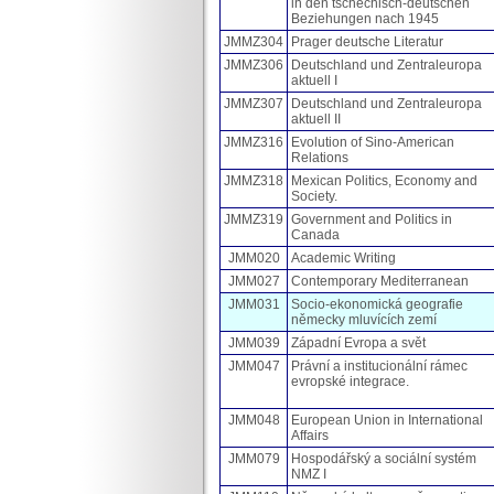
in den tschechisch-deutschen
Beziehungen nach 1945
JMMZ304
Prager deutsche Literatur
JMMZ306
Deutschland und Zentraleuropa
aktuell I
JMMZ307
Deutschland und Zentraleuropa
aktuell II
JMMZ316
Evolution of Sino-American
Relations
JMMZ318
Mexican Politics, Economy and
Society.
JMMZ319
Government and Politics in
Canada
JMM020
Academic Writing
JMM027
Contemporary Mediterranean
JMM031
Socio-ekonomická geografie
německy mluvících zemí
JMM039
Západní Evropa a svět
JMM047
Právní a institucionální rámec
evropské integrace.
JMM048
European Union in International
Affairs
JMM079
Hospodářský a sociální systém
NMZ I