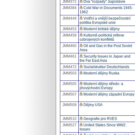
JMM372
Dva "rozpady" Jugoslávie
JMM384
Cold War in Documents 1945-
1962
JMM449
Vnitřní a vnější bezpečnostní
politika Evropské unie
JMM453
Moderní britské dějiny
JMM458
Kulturně-politická reflexe
ozbrojených konfliktů
JMM460
Oil and Gas in the Post Soviet
Area
JMM461
Security Issues in Japan and
the Far East Asia
JMM472
Sozialstruktur Deutschlands
JMM503
Moderní dějiny Ruska
JMM505
Moderní dějiny středo- a
jihovýchodní Evropy
JMM507
Moderní dějiny západní Evropy
JMM509
Dějiny USA
JMM510
Geografie pro RVES
JMM527
United States Since WW2:
Issues