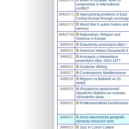
JMMZ370
When to escalate, when to
compromise in international
conflict?
JMMZ371
Approaching problems of East
Central Europe through sociology
JMMZ372
World War II: public history and
memory.
JMMZ700
Nationalism, Religion and
Violence in Europe
JMM009
Dokumenty amerických dějin I
JMM010
American History Documents II
JMM011
Koncepce a interpretace
amerických dějin 1620-1877
JMM020
Academic Writing
JMM027
Contemporary Mediterranean
JMM028
Migrace na Balkáně ve 20.
století
JMM029
(Po)válečná společenství
západního Balkánu po rozpadu
Východního bloku
JMM030
Postkomunistická transformace
JMM031
Socio-ekonomická geografie
německy mluvících zemí
JMM033
Jazz in Czech Culture