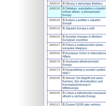
JMM034
Obrazy a stereotypy Balkánu
JMM036
Diktatury: autoritativní a totalitní
režimy středo- a jihovýchodní
Evropy
JMM038
Kultura a politika v západní
Evropě
JMM039
Západní Evropa a svět
JMM040
Societal changes in Western
European countries
JMM047
Právní a institucionální rámec
evropské integrace.
JMM048
European Union in Internationa
Affairs
JMM078
Současná středovýchodní
Evropa
JMM079
Hospodářský a sociální systém
NMZ I
JMM098
Grenze: Ein Begriff und seine
Karriere, (De-)Konstruktion und
Konzeptualisierung in
Mitteleuropa
JMM099
Církve a náboženství současné
střední a východní Evropy
JMM102
Zrození SSSR jako velmoci.