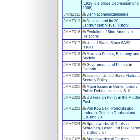
(1929, die große Depression und
2008)
JMMZ311
Der Nationalsozialismus
JMMZ312
Deutschland im 20.
Jahrhundert: Visual History
JMMZ316
Evolution of Sino-American
Relations
JMMZ317
United States Since WW2:
Issues
JMMZ318
Mexican Politics, Economy and
Society.
JMMZ319
Government and Politics in
Canada
JMMZ320
Issues in United States Nationa
Security Policy
JMMZ321
Major Issues in Contemporary
Public Debates in the U.S. II
JMMZ322
US Foreign Policy in the Middle
East
JMMZ323
Von Kowalski, Podolski und
anderen: Polen in Deutschland
(19. und 20.
JMMZ324
Sprachwerkstatt Deutsch.
Schreiben, Lesen und Diskutiere
fürs Studium I
JMMZ325
Sprachwerkstatt Deutsch.