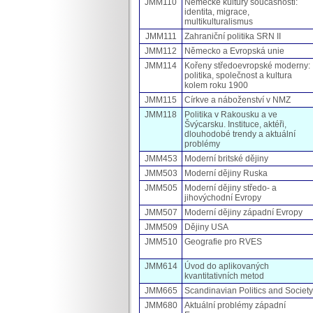
JMM110
Německé kultury současnosti:
identita, migrace,
multikulturalismus
JMM111
Zahraniční politika SRN II
JMM112
Německo a Evropská unie
JMM114
Kořeny středoevropské moderny:
politika, společnost a kultura
kolem roku 1900
JMM115
Církve a náboženství v NMZ
JMM118
Politika v Rakousku a ve
Švýcarsku. Instituce, aktéři,
dlouhodobé trendy a aktuální
problémy
JMM453
Moderní britské dějiny
JMM503
Moderní dějiny Ruska
JMM505
Moderní dějiny středo- a
jihovýchodní Evropy
JMM507
Moderní dějiny západní Evropy
JMM509
Dějiny USA
JMM510
Geografie pro RVES
JMM614
Úvod do aplikovaných
kvantitativních metod
JMM665
Scandinavian Politics and Society
JMM680
Aktuální problémy západní