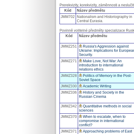
Prerekvizity, korekvizity, záměnnosti a neslučit
Kód
Název předmětu
JMM702
Nationalism and Historiography in
Central Eurasia.
Povinně volitelné předměty specializace Rusk
Kód
Název předmětu
JMMZ251
Russia's Aggression against
Ukraine: Implications for Europea
Security.
JMMZ271
Make Love, Not War: An
introduction to international
relations ethics
JMMZ328
Politics of Memory in the Post-
Soviet Space
JMMZ330
Academic Writing
JMMZ336
History and Society in the
Russian Cinema
JMMZ342
Quantitative methods in social
sciences
JMMZ370
When to escalate, when to
compromise in international
conflict?
JMMZ371
Approaching problems of East