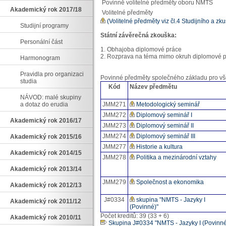
Povinně volitelné předměty oboru NMTS
Akademický rok 2017/18
Volitelné předměty
(Volitelné předměty viz čl.4 Studijního a z
Studijní programy
Státní závěrečná zkouška:
Personální část
1. Obhajoba diplomové práce
2. Rozprava na téma mimo okruh diplomové 
Harmonogram
Pravidla pro organizaci
Povinné předměty společného základu pro vš
studia
Kód
Název předmětu
NÁVOD: malé skupiny
a dotaz do erudia
JMM271
Metodologický seminář
JMM272
Diplomový seminář I
Akademický rok 2016/17
JMM273
Diplomový seminář II
JMM274
Diplomový seminář III
Akademický rok 2015/16
JMM277
Historie a kultura
Akademický rok 2014/15
JMM278
Politika a mezinárodní vztahy
Akademický rok 2013/14
JMM279
Společnost a ekonomika
Akademický rok 2012/13
J#0334
skupina "NMTS - Jazyky I
Akademický rok 2011/12
(Povinné)"
Počet kreditů: 39 (33 + 6)
Akademický rok 2010/11
Skupina J#0334 "NMTS - Jazyky I (Povinné