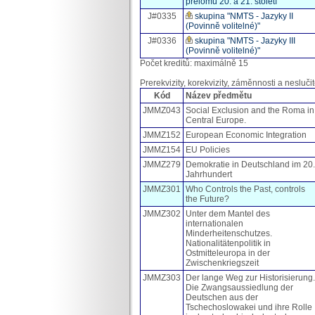
přelomu 20. a 21. století
J#0335
skupina "NMTS - Jazyky II
(Povinně volitelné)"
J#0336
skupina "NMTS - Jazyky III
(Povinně volitelné)"
Počet kreditů: maximálně 15
Prerekvizity, korekvizity, záměnnosti a neslučit
Kód
Název předmětu
JMMZ043
Social Exclusion and the Roma in
Central Europe.
JMMZ152
European Economic Integration
JMMZ154
EU Policies
JMMZ279
Demokratie in Deutschland im 20.
Jahrhundert
JMMZ301
Who Controls the Past, controls
the Future?
JMMZ302
Unter dem Mantel des
internationalen
Minderheitenschutzes.
Nationalitätenpolitik in
Ostmitteleuropa in der
Zwischenkriegszeit
JMMZ303
Der lange Weg zur Historisierung.
Die Zwangsaussiedlung der
Deutschen aus der
Tschechoslowakei und ihre Rolle