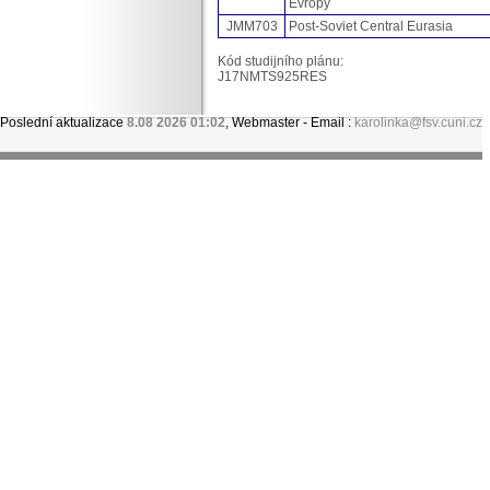
Evropy
JMM703
Post-Soviet Central Eurasia
Kód studijního plánu:
J17NMTS925RES
Poslední aktualizace
8.08 2026 01:02
, Webmaster - Email :
karolinka@fsv.cuni.cz