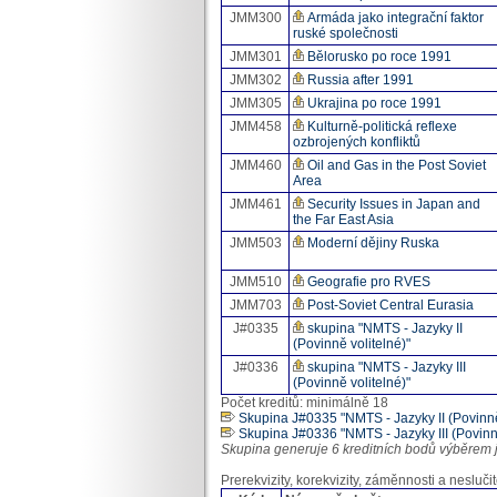
JMM300
Armáda jako integrační faktor
ruské společnosti
JMM301
Bělorusko po roce 1991
JMM302
Russia after 1991
JMM305
Ukrajina po roce 1991
JMM458
Kulturně-politická reflexe
ozbrojených konfliktů
JMM460
Oil and Gas in the Post Soviet
Area
JMM461
Security Issues in Japan and
the Far East Asia
JMM503
Moderní dějiny Ruska
JMM510
Geografie pro RVES
JMM703
Post-Soviet Central Eurasia
J#0335
skupina "NMTS - Jazyky II
(Povinně volitelné)"
J#0336
skupina "NMTS - Jazyky III
(Povinně volitelné)"
Počet kreditů: minimálně 18
Skupina J#0335 "NMTS - Jazyky II (Povinně
Skupina J#0336 "NMTS - Jazyky III (Povinně
Skupina generuje 6 kreditních bodů výběrem 
Prerekvizity, korekvizity, záměnnosti a neslučit