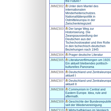
the Future?
JMMZ302
Unter dem Mantel des
internationalen
Minderheitenschutzes.
Nationalitätenpolitik in
Ostmitteleuropa in der
Zwischenkriegszeit
JMMZ303
Der lange Weg zur
Historisierung. Die
Zwangsaussiedlung der
Deutschen aus der
Tschechoslowakei und ihre Rolle
in den tschechisch-deutschen
Beziehungen nach 1945
JMMZ304
Prager deutsche Literatur
JMMZ305
Literaturverfilmungen um 1920.
Ein aktuell bleibendes politisch-
kulturelles Panorama
JMMZ306
Deutschland und Zentraleurop
aktuell I
JMMZ307
Deutschland und Zentraleurop
aktuell II
JMMZ308
Communism in Central and
Eastern Europe. Idea, rule and
aftermath.
JMMZ309
Geschichte der Bundesrepublik
seit der Wiedervereinigung
JMMZ310
Wirtschaftskrisen im Vergleich