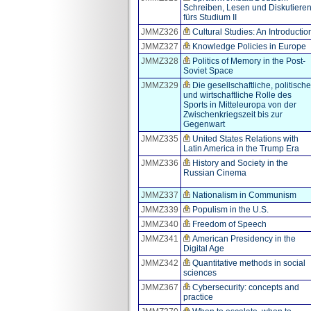
Schreiben, Lesen und Diskutiere
fürs Studium II
JMMZ326
Cultural Studies: An Introductio
JMMZ327
Knowledge Policies in Europe
JMMZ328
Politics of Memory in the Post-
Soviet Space
JMMZ329
Die gesellschaftliche, politische
und wirtschaftliche Rolle des
Sports in Mitteleuropa von der
Zwischenkriegszeit bis zur
Gegenwart
JMMZ335
United States Relations with
Latin America in the Trump Era
JMMZ336
History and Society in the
Russian Cinema
JMMZ337
Nationalism in Communism
JMMZ339
Populism in the U.S.
JMMZ340
Freedom of Speech
JMMZ341
American Presidency in the
Digital Age
JMMZ342
Quantitative methods in social
sciences
JMMZ367
Cybersecurity: concepts and
practice