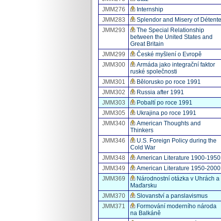
JMM276
Internship
JMM283
Splendor and Misery of Détent
JMM293
The Special Relationship
between the United States and
Great Britain
JMM299
České myšlení o Evropě
JMM300
Armáda jako integrační faktor
ruské společnosti
JMM301
Bělorusko po roce 1991
JMM302
Russia after 1991
JMM303
Pobaltí po roce 1991
JMM305
Ukrajina po roce 1991
JMM340
American Thoughts and
Thinkers
JMM346
U.S. Foreign Policy during the
Cold War
JMM348
American Literature 1900-1950
JMM349
American Literature 1950-2000
JMM369
Národnostní otázka v Uhrách a
Maďarsku
JMM370
Slovanství a panslavismus
JMM371
Formování moderního národa
na Balkáně