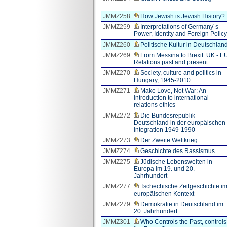
JMMZ258
How Jewish is Jewish History?
JMMZ259
Interpretations of Germany´s
Power, Identity and Foreign Policy
JMMZ260
Politische Kultur in Deutschlan
JMMZ269
From Messina to Brexit: UK - E
Relations past and present
JMMZ270
Society, culture and politics in
Hungary, 1945-2010.
JMMZ271
Make Love, Not War: An
introduction to international
relations ethics
JMMZ272
Die Bundesrepublik
Deutschland in der europäischen
Integration 1949-1990
JMMZ273
Der Zweite Weltkrieg
JMMZ274
Geschichte des Rassismus
JMMZ275
Jüdische Lebenswelten in
Europa im 19. und 20.
Jahrhundert
JMMZ277
Tschechische Zeitgeschichte i
europäischen Kontext
JMMZ279
Demokratie in Deutschland im
20. Jahrhundert
JMMZ301
Who Controls the Past, controls