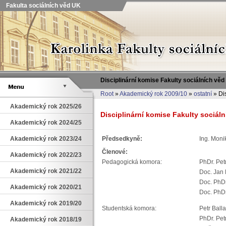
Fakulta sociálních věd UK
Disciplinární komise Fakulty sociálních věd
Root
»
Akademický rok 2009/10
»
ostatní
» Dis
Akademický rok 2025/26
Disciplinární komise Fakulty sociál
Akademický rok 2024/25
Akademický rok 2023/24
Předsedkyně:
Ing. Mon
Členové:
Akademický rok 2022/23
Pedagogická komora:
PhDr. Pet
Akademický rok 2021/22
Doc. Jan 
Doc. PhD
Akademický rok 2020/21
Doc. PhDr
Akademický rok 2019/20
Studentská komora:
Petr Ball
PhDr. Pe
Akademický rok 2018/19