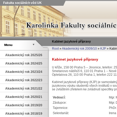
Fakulta sociálních věd UK
Kabinet jazykové přípravy
Root
»
Akademický rok 2009/10
»
KJP
» Kabin
Akademický rok 2025/26
Kabinet jazykové přípravy
Akademický rok 2024/25
U kříže, 158 00 Praha 5 – Jinonice, telefon: 
Smetanovo nábřeží 6, 110 01 Praha 1 – Nové 
Akademický rok 2023/24
Opletalova 26, 110 00 Praha 1, telefon 222 1
Akademický rok 2022/23
Kabinet jazykové přípravy (KJP) je samostatn
jazykovou výuku studentů všech institutů v so
Akademický rok 2021/22
se zvláštním zřetelem ke zvládnutí specifiky p
Akademický rok 2020/21
Vedoucí:
Mgr. 
Zástupce:
Mgr. 
Akademický rok 2019/20
Tajemnice:
PhDr.
Sekretariát:
Irena
Akademický rok 2018/19