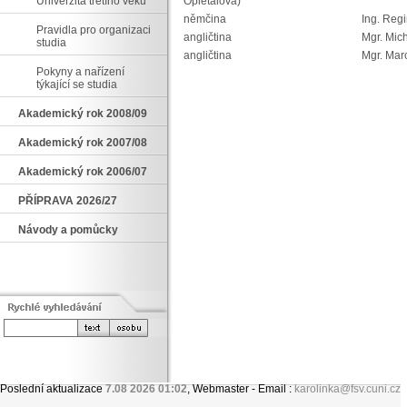
Univerzita třetího věku
Opletalova)
němčina
Ing. Reg
Pravidla pro organizaci
angličtina
Mgr. Mic
studia
angličtina
Mgr. Mar
Pokyny a nařízení
týkající se studia
Akademický rok 2008/09
Akademický rok 2007/08
Akademický rok 2006/07
PŘÍPRAVA 2026/27
Návody a pomůcky
Poslední aktualizace
7.08 2026 01:02
, Webmaster - Email :
karolinka@fsv.cuni.cz