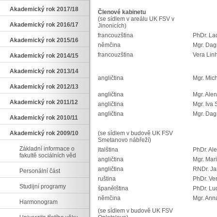
Akademický rok 2017/18
Členové kabinetu
(se sídlem v areálu UK FSV v
Akademický rok 2016/17
Jinonicích)
francouzština
PhDr. La
Akademický rok 2015/16
němčina
Mgr. Dag
francouzština
Vera Linh
Akademický rok 2014/15
Akademický rok 2013/14
angličtina
Mgr. Mic
Akademický rok 2012/13
angličtina
Mgr. Ale
Akademický rok 2011/12
angličtina
Mgr. Iva 
angličtina
Mgr. Da
Akademický rok 2010/11
Akademický rok 2009/10
(se sídlem v budově UK FSV
Smetanovo nábřeží)
Základní informace o
italština
PhDr. Al
fakultě sociálních věd
angličtina
Mgr. Mar
angličtina
RNDr. Ja
Personální část
ruština
PhDr. Ve
Studijní programy
španělština
PhDr. Lu
němčina
Mgr. Ann
Harmonogram
(se sídlem v budově UK FSV