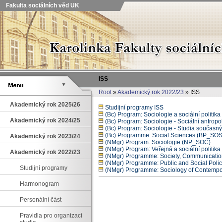
Fakulta sociálních věd UK
ISS
Root
»
Akademický rok 2022/23
» ISS
Akademický rok 2025/26
Studijní programy ISS
(Bc) Program: Sociologie a sociální politi
Akademický rok 2024/25
(Bc) Program: Sociologie - Sociální antro
(Bc) Program: Sociologie - Studia součas
(Bc) Programme: Social Sciences (BP_SOS
Akademický rok 2023/24
(NMgr) Program: Sociologie (NP_SOC)
(NMgr) Program: Veřejná a sociální polit
Akademický rok 2022/23
(NMgr) Programme: Society, Communicati
(NMgr) Programme: Public and Social Poli
Studijní programy
(NMgr) Programme: Sociology of Contempo
Harmonogram
Personální část
Pravidla pro organizaci