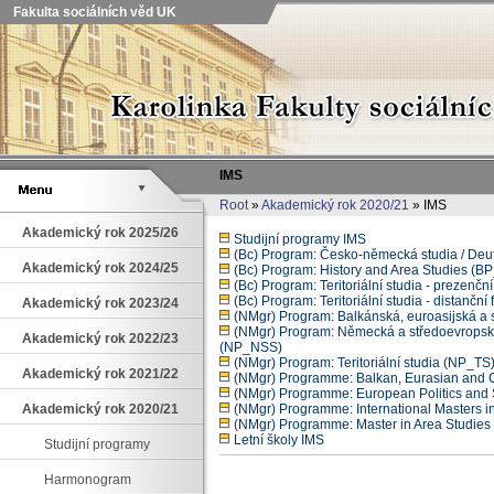
Fakulta sociálních věd UK
IMS
Root
»
Akademický rok 2020/21
» IMS
Akademický rok 2025/26
Studijní programy IMS
(Bc) Program: Česko-německá studia / De
Akademický rok 2024/25
(Bc) Program: History and Area Studies (
(Bc) Program: Teritoriální studia - prezenč
(Bc) Program: Teritoriální studia - distančn
Akademický rok 2023/24
(NMgr) Program: Balkánská, euroasijská 
(NMgr) Program: Německá a středoevropská
Akademický rok 2022/23
(NP_NSS)
(NMgr) Program: Teritoriální studia (NP_TS
Akademický rok 2021/22
(NMgr) Programme: Balkan, Eurasian and
(NMgr) Programme: European Politics and
Akademický rok 2020/21
(NMgr) Programme: International Masters 
(NMgr) Programme: Master in Area Studie
Letní školy IMS
Studijní programy
Harmonogram